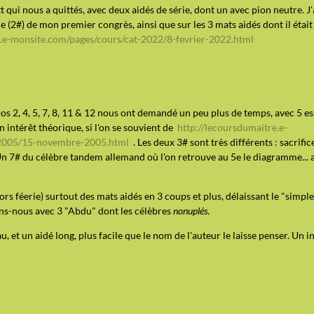
ui nous a quittés, avec deux aidés de série, dont un avec pion neutre. J
 (2#) de mon premier congrès, ainsi que sur les 3 mats aidés dont il étai
e.e-monsite.com/pages/cours/cat-2022/8-fevrier-2022.html
s 2, 4, 5, 7, 8, 11 & 12 nous ont demandé un peu plus de temps, avec 5 ess
un intérêt théorique, si l'on se souvient de
http://lecoursdumaitre.e-
-2005/15-novembre-2005.html
. Les deux 3# sont très différents : sacrific
n 7# du célèbre tandem allemand où l'on retrouve au 5e le diagramme... a
s féerie) surtout des mats aidés en 3 coups et plus, délaissant le "simple
ns-nous avec 3 "Abdu" dont les célèbres
nonuplés
.
 et un aidé long, plus facile que le nom de l'auteur le laisse penser. Un in