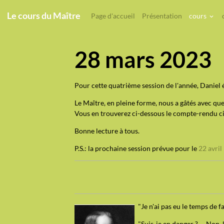
Le cours du Maître
Page d'accueil
Présentation
cours
28 mars 2023
Pour cette quatrième session de l'année, Daniel é
Le Maître, en pleine forme, nous a gâtés avec que
Vous en trouverez ci-dessous le compte-rendu c
Bonne lecture à tous.
P.S.: la prochaine session prévue pour le
22 avril
"Je n'ai pas eu le temps de 
"Suis-je en danger ? -- Non, 