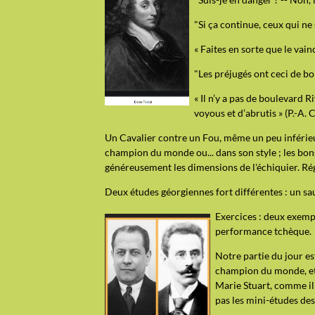
"Si ça continue, ceux qui ne
« Faites en sorte que le vain
"Les préjugés ont ceci de bo
« Il n’y a pas de boulevard 
voyous et d’abrutis » (P.-A. 
Un Cavalier contre un Fou, même un peu inférieur
champion du monde ou... dans son style ; les bo
généreusement les dimensions de l'échiquier. Ré
Deux études géorgiennes fort différentes : un s
Exercices : deux exempl
performance tchèque.
Notre partie du jour es
champion du monde, et 
Marie Stuart, comme il 
pas les mini-études de