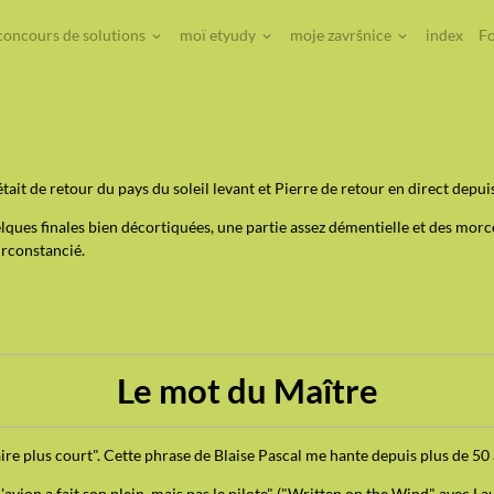
concours de solutions
moï etyudy
moje završnice
index
Fo
tait de retour du pays du soleil levant et Pierre de retour en direct depui
lques finales bien décortiquées, une partie assez démentielle et des morce
irconstancié.
Le mot du Maître
faire plus court". Cette phrase de Blaise Pascal me hante depuis plus de 50 
l'avion a fait son plein, mais pas le pilote" ("Written on the Wind" avec La