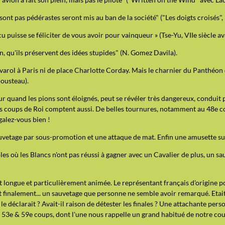
 sont pas pédérastes seront mis au ban de la société" ("Les doigts croisés"
cu puisse se féliciter de vous avoir pour vainqueur » (Tse-Yu, VIIe siècle ava
n, qu'ils préservent des idées stupides" (N. Gomez Davila).
Rivarol à Paris ni de place Charlotte Corday. Mais le charnier du Panthéo
Cousteau).
 quand les pions sont éloignés, peut se révéler très dangereux, conduit 
ns coups de Roi comptent aussi. De belles tournures, notamment au 48e co
galez-vous bien !
auvetage par sous-promotion et une attaque de mat. Enfin une amusette su
es où les Blancs n'ont pas réussi à gagner avec un Cavalier de plus, un sa
t longue et particulièrement animée. Le représentant français d'origine 
finalement... un sauvetage que personne ne semble avoir remarqué. Etai
le déclarait ? Avait-il raison de détester les finales ? Une attachante pe
s 53e & 59e coups, dont l'une nous rappelle un grand habitué de notre cou