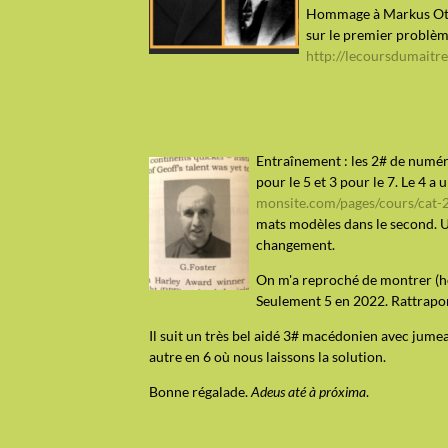
Hommage à Markus Ott q
sur le premier problème
http://lecoursdumaitr
Entraînement : les 2# de numéro
pour le 5 et 3 pour le 7. Le 4 a 
monsite.com/pages/cours/cat
mats modèles dans le second. U
changement.
On m'a reproché de montrer (hor
Seulement 5 en 2022. Rattrapo
Il suit un très bel aidé 3# macédonien avec jumeau,
autre en 6 où nous laissons la solution.
Bonne régalade.
Adeus até à próxima
.