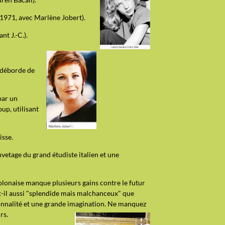
, 1971, avec Marlène Jobert).
nt J.-C.).
n déborde de
par un
up, utilisant
isse.
uvetage du grand étudiste italien et une
polonaise manque plusieurs gains contre le futur
t-il aussi "splendide mais malchanceux" que
rsonnalité et une grande imagination. Ne manquez
rs.