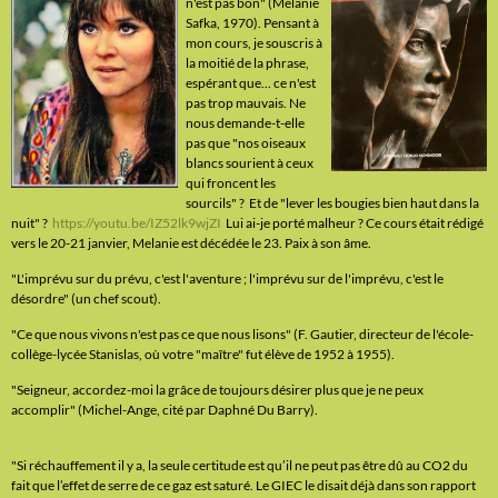
n'est pas bon" (Melanie
Safka, 1970). Pensant à
mon cours, je souscris à
la moitié de la phrase,
espérant que... ce n'est
pas trop mauvais. Ne
nous demande-t-elle
pas que "nos oiseaux
blancs sourient à ceux
qui froncent les
sourcils" ? Et de "lever les bougies bien haut dans la
nuit" ?
https://youtu.be/IZ52lk9wjZI
Lui ai-je porté malheur ? Ce cours était rédigé
vers le 20-21 janvier, Melanie est décédée le 23. Paix à son âme.
"L'imprévu sur du prévu, c'est l'aventure ; l'imprévu sur de l'imprévu, c'est le
désordre" (un chef scout).
"Ce que nous vivons n'est pas ce que nous lisons" (F. Gautier, directeur de l'école-
collège-lycée Stanislas, où votre "maître" fut élève de 1952 à 1955).
"Seigneur, accordez-moi la grâce de toujours désirer plus que je ne peux
accomplir" (Michel-Ange, cité par Daphné Du Barry).
"Si réchauffement il y a, la seule certitude est qu’il ne peut pas être dû au CO2 du
fait que l’effet de serre de ce gaz est saturé. Le GIEC le disait déjà dans son rapport