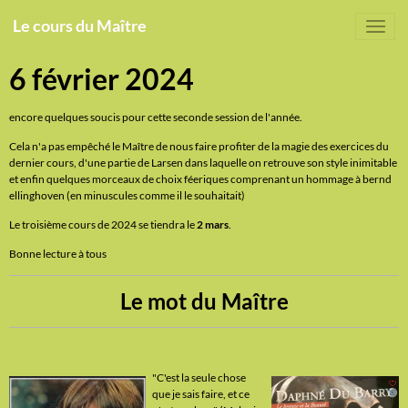
Le cours du Maître
6 février 2024
encore quelques soucis pour cette seconde session de l'année.
Cela n'a pas empêché le Maître de nous faire profiter de la magie des exercices du
dernier cours, d'une partie de Larsen dans laquelle on retrouve son style inimitable
et enfin quelques morceaux de choix féeriques comprenant un hommage à bernd
ellinghoven (en minuscules comme il le souhaitait)
Le troisième cours de 2024 se tiendra le
2 mars
.
Bonne lecture à tous
Le mot du Maître
"C'est la seule chose
que je sais faire, et ce