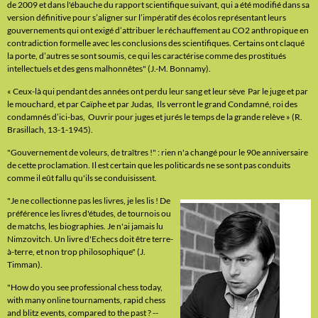
de 2009 et dans l'ébauche du rapport scientifique suivant, qui a été modifié dans sa
version définitive pour s’aligner sur l’impératif des écolos représentant leurs
gouvernements qui ont exigé d’attribuer le réchauffement au CO2 anthropique en
contradiction formelle avec les conclusions des scientifiques. Certains ont claqué
la porte, d’autres se sont soumis, ce qui les caractérise comme des prostitués
intellectuels et des gens malhonnêtes" (J.-M. Bonnamy).
« Ceux-là qui pendant des années ont perdu leur sang et leur sève Par le juge et par
le mouchard, et par Caïphe et par Judas, Ils verront le grand Condamné, roi des
condamnés d’ici-bas, Ouvrir pour juges et jurés le temps de la grande relève » (R.
Brasillach, 13-1-1945).
"Gouvernement de voleurs, de traîtres !" : rien n'a changé pour le 90e anniversaire
de cette proclamation. Il est certain que les politicards ne se sont pas conduits
comme il eût fallu qu'ils se conduisissent.
"Je ne collectionne pas les livres, je les lis ! De
préférence les livres d'études, de tournois ou
de matchs, les biographies. Je n'ai jamais lu
Nimzovitch. Un livre d'Echecs doit être terre-
à-terre, et non trop philosophique" (J.
Timman).
"How do you see professional chess today,
with many online tournaments, rapid chess
and blitz events, compared to the past ? --