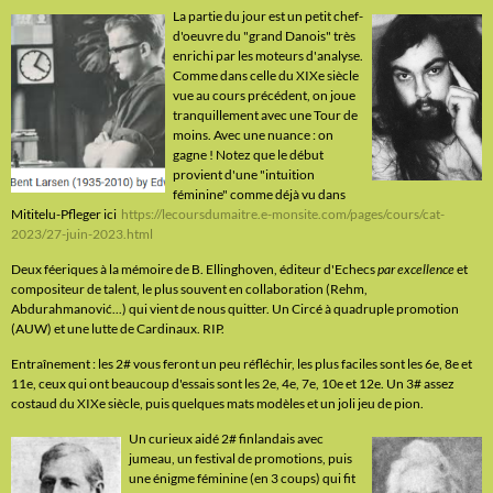
La partie du jour est un petit chef-
d'oeuvre du "grand Danois" très
enrichi par les moteurs d'analyse.
Comme dans celle du XIXe siècle
vue au cours précédent, on joue
tranquillement avec une Tour de
moins. Avec une nuance : on
gagne ! Notez que le début
provient d'une "intuition
féminine" comme déjà vu dans
Mititelu-Pfleger ici
https://lecoursdumaitre.e-monsite.com/pages/cours/cat-
2023/27-juin-2023.html
Deux féeriques à la mémoire de B. Ellinghoven, éditeur d'Echecs
par excellence
et
compositeur de talent, le plus souvent en collaboration (Rehm,
Abdurahmanović...) qui vient de nous quitter. Un Circé à quadruple promotion
(AUW) et une lutte de Cardinaux. RIP.
Entraînement : les 2# vous feront un peu réfléchir, les plus faciles sont les 6e, 8e et
11e, ceux qui ont beaucoup d'essais sont les 2e, 4e, 7e, 10e et 12e. Un 3# assez
costaud du XIXe siècle, puis quelques mats modèles et un joli jeu de pion.
Un curieux aidé 2# finlandais avec
jumeau, un festival de promotions, puis
une énigme féminine (en 3 coups) qui fit