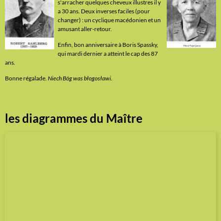
s'arracher quelques cheveux illustres il y
a 30 ans. Deux inverses faciles (pour
changer) : un cyclique macédonien et un
amusant aller-retour.
Enfin, bon anniversaire à Boris Spassky,
qui mardi dernier a atteint le cap des 87
ans.
Bonne régalade.
Niech Bóg was błogosławi
.
les diagrammes du Maître