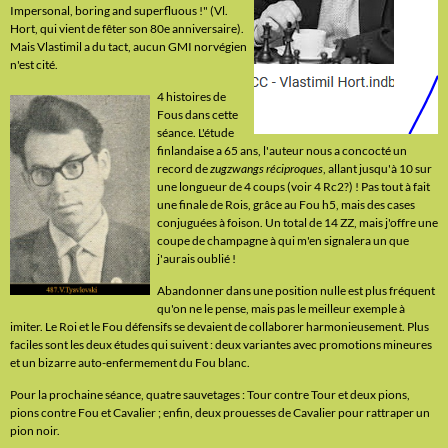
Impersonal, boring and superfluous !" (Vl.
Hort, qui vient de fêter son 80e anniversaire).
Mais Vlastimil a du tact, aucun GMI norvégien
n'est cité.
4 histoires de
Fous dans cette
séance. L'étude
finlandaise a 65 ans, l'auteur nous a concocté un
record de
zugzwangs réciproques
, allant jusqu'à 10 sur
une longueur de 4 coups (voir 4 Rc2?) ! Pas tout à fait
une finale de Rois, grâce au Fou h5, mais des cases
conjuguées à foison. Un total de 14 ZZ, mais j'offre une
coupe de champagne à qui m'en signalera un que
j'aurais oublié !
Abandonner dans une position nulle est plus fréquent
qu'on ne le pense, mais pas le meilleur exemple à
imiter. Le Roi et le Fou défensifs se devaient de collaborer harmonieusement. Plus
faciles sont les deux études qui suivent : deux variantes avec promotions mineures
et un bizarre auto-enfermement du Fou blanc.
Pour la prochaine séance, quatre sauvetages : Tour contre Tour et deux pions,
pions contre Fou et Cavalier ; enfin, deux prouesses de Cavalier pour rattraper un
pion noir.