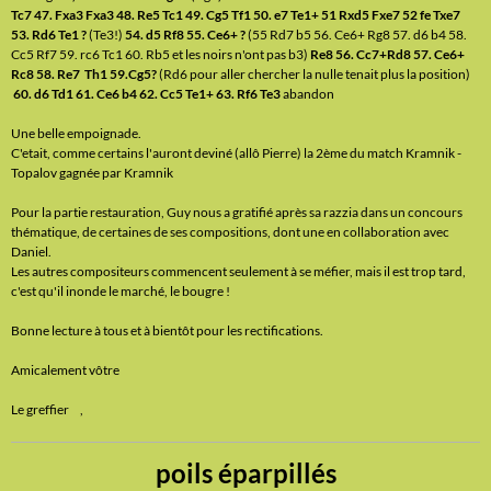
Tc7 47. Fxa3 Fxa3 48. Re5 Tc1 49. Cg5 Tf1 50. e7 Te1+ 51 Rxd5 Fxe7 52 fe Txe7
53. Rd6 Te1 ?
(Te3!)
54. d5 Rf8 55. Ce6+ ?
(55 Rd7 b5 56. Ce6+ Rg8 57. d6 b4 58.
Cc5 Rf7 59. rc6 Tc1 60. Rb5 et les noirs n'ont pas b3)
Re8 56. Cc7+Rd8 57. Ce6+
Rc8 58. Re7 Th1 59.Cg5?
(Rd6 pour aller chercher la nulle tenait plus la position)
60. d6 Td1 61. Ce6 b4 62. Cc5 Te1+ 63. Rf6 Te3
abandon
Une belle empoignade.
C'etait, comme certains l'auront deviné (allô Pierre) la 2ème du match Kramnik -
Topalov gagnée par Kramnik
Pour la partie restauration, Guy nous a gratifié après sa razzia dans un concours
thématique, de certaines de ses compositions, dont une en collaboration avec
Daniel.
Les autres compositeurs commencent seulement à se méfier, mais il est trop tard,
c'est qu'il inonde le marché, le bougre !
Bonne lecture à tous et à bientôt pour les rectifications.
Amicalement vôtre
Le greffier ,
poils éparpillés