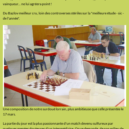
vainqueur... ne lui agréera point !
Du Bazlov meilleur cru, loin des controverses stériles sur la "meilleure étude - sic -
de l'année".
Une composition de notre surdoué lorrain, plus ambitieuse que celle présentée le
17 mars.
La partie du jour est la plus passionnante d'un match devenu sulfureux par
quelques menées douteuses d'un intermédiaire. On se demande, de son milieu de