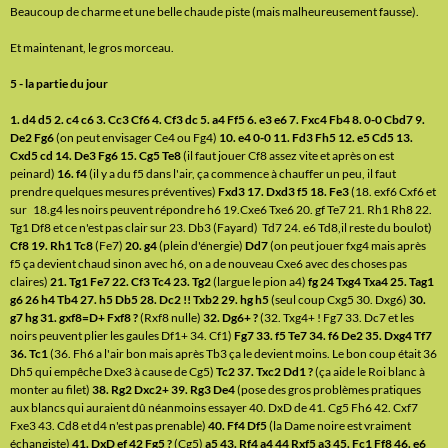
Beaucoup de charme et une belle chaude piste (mais malheureusement fausse).
Et maintenant, le gros morceau.
5 - la partie du jour
1. d4 d5 2. c4 c6 3. Cc3 Cf6 4. Cf3 dc 5. a4 Ff5 6. e3 e6 7. Fxc4 Fb4 8. 0-0 Cbd7 9.
De2 Fg6
(on peut envisager Ce4 ou Fg4)
10. e4 0-0 11. Fd3 Fh5 12. e5 Cd5 13.
Cxd5 cd 14. De3 Fg6 15. Cg5 Te8
(il faut jouer Cf8 assez vite et après on est
peinard)
16. f4
(il y a du f5 dans l'air, ça commence à chauffer un peu, il faut
prendre quelques mesures préventives)
Fxd3 17. Dxd3 f5 18. Fe3
(18. exf6 Cxf6 et
sur 18.g4 les noirs peuvent répondre h6 19.Cxe6 Txe6 20. gf Te7 21. Rh1 Rh8 22.
Tg1 Df8 et ce n'est pas clair sur 23. Db3 (Fayard) Td7 24. e6 Td8,il reste du boulot)
Cf8 19. Rh1 Tc8
(Fe7)
20. g4
(plein d'énergie)
Dd7
(on peut jouer fxg4 mais après
f5 ça devient chaud sinon avec h6, on a de nouveau Cxe6 avec des choses pas
claires)
21. Tg1 Fe7 22. Cf3 Tc4 23. Tg2
(largue le pion a4)
fg 24 Txg4 Txa4 25. Tag1
g6 26 h4 Tb4 27. h5 Db5 28. Dc2 !! Txb2 29. hg h5
(seul coup Cxg5 30. Dxg6)
30.
g7 hg 31. gxf8=D+ Fxf8 ?
(Rxf8 nulle)
32. Dg6+ ?
(32. Txg4+ ! Fg7 33. Dc7 et les
noirs peuvent plier les gaules Df1+ 34. Cf1)
Fg7 33. f5 Te7 34. f6 De2 35. Dxg4 Tf7
36. Tc1
(36. Fh6 a l'air bon mais après Tb3 ça le devient moins. Le bon coup était 36
Dh5 qui empêche Dxe3 à cause de Cg5)
Tc2 37. Txc2 Dd1 ?
(ça aide le Roi blanc à
monter au filet)
38. Rg2 Dxc2+ 39. Rg3 De4
(pose des gros problèmes pratiques
aux blancs qui auraient dû néanmoins essayer 40. DxD de 41. Cg5 Fh6 42. Cxf7
Fxe3 43. Cd8 et d4 n'est pas prenable)
40. Ff4 Df5
(la Dame noire est vraiment
échangiste)
41. DxD ef 42 Fg5 ?
(Cg5)
a5 43. Rf4 a4 44 Rxf5 a3 45. Fc1 Ff8 46. e6