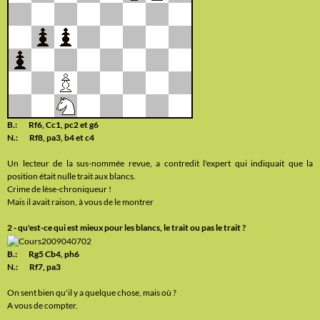
B.: Rf6, Cc1, pc2 et g6
N.: Rf8, pa3, b4 et c4
Un lecteur de la sus-nommée revue, a contredit l'expert qui indiquait que la
position était nulle trait aux blancs.
Crime de lèse-chroniqueur !
Mais il avait raison, à vous de le montrer
2 - qu'est-ce qui est mieux pour les blancs, le trait ou pas le trait ?
B.: Rg5 Cb4, ph6
N.: Rf7, pa3
On sent bien qu'il y a quelque chose, mais où ?
A vous de compter.