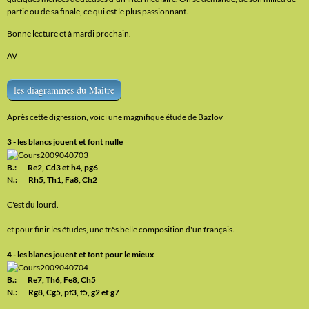
partie ou de sa finale, ce qui est le plus passionnant.
Bonne lecture et à mardi prochain.
AV
les diagrammes du Maître
Après cette digression, voici une magnifique étude de Bazlov
3 - les blancs jouent et font nulle
B.: Re2, Cd3 et h4, pg6
N.: Rh5, Th1, Fa8, Ch2
C'est du lourd.
et pour finir les études, une très belle composition d'un français.
4 - les blancs jouent et font pour le mieux
B.: Re7, Th6, Fe8, Ch5
N.: Rg8, Cg5, pf3, f5, g2 et g7