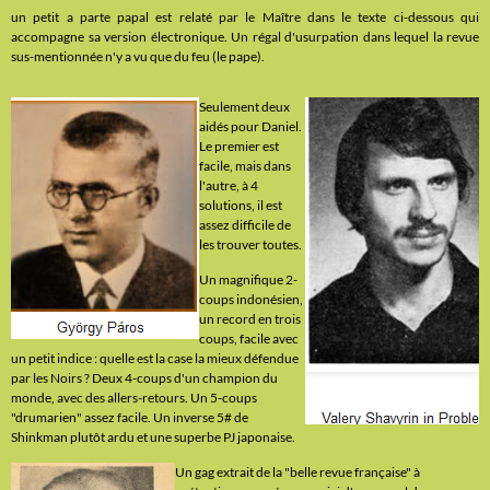
un petit a parte papal est relaté par le Maître dans le texte ci-dessous qui
accompagne sa version électronique. Un régal d'usurpation dans lequel la revue
sus-mentionnée n'y a vu que du feu (le pape).
Seulement deux
aidés pour Daniel.
Le premier est
facile, mais dans
l'autre, à 4
solutions, il est
assez difficile de
les trouver toutes.
Un magnifique 2-
coups indonésien,
un record en trois
coups, facile avec
un petit indice : quelle est la case la mieux défendue
par les Noirs ? Deux 4-coups d'un champion du
monde, avec des allers-retours. Un 5-coups
"drumarien" assez facile. Un inverse 5# de
Shinkman plutôt ardu et une superbe PJ japonaise.
Un gag extrait de la "belle revue française" à