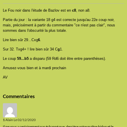
Le Fou noir dans l'étude de Bazlov est en
c8
, non a8.
Partie du jour : la variante 18 g4 est correcte jusqu'au 22e coup noir,
mais, précisément à partir du commentaire "ce n'est pas clair", nous
sommes dans l'obscurité la plus totale.
Lire bien sûr 29...Cxg
6
.
Sur 32. Txg4+ ! lire bien sûr 34 C
g
1.
Le coup
59...b5
a disparu (59 Rd6 doit être entre parenthèses).
Amusez-vous bien et à mardi prochain
AV
Commentaires
1
Alain
Le 02/12/2020
Il ne vous a certainement pas échappé que, derrière votre maître-bidon et le