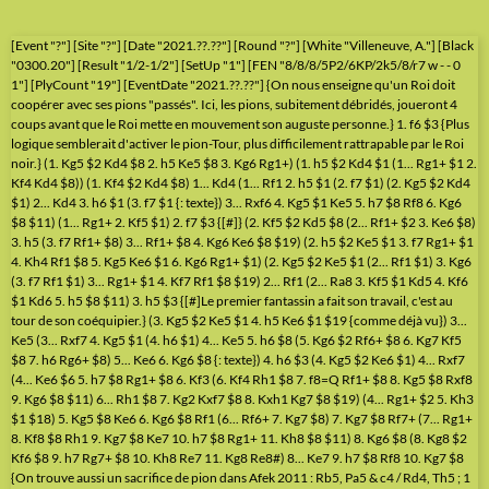
[Event "?"] [Site "?"] [Date "2021.??.??"] [Round "?"] [White "Villeneuve, A."] [Black
"0300.20"] [Result "1/2-1/2"] [SetUp "1"] [FEN "8/8/8/5P2/6KP/2k5/8/r7 w - - 0
1"] [PlyCount "19"] [EventDate "2021.??.??"] {On nous enseigne qu'un Roi doit
coopérer avec ses pions "passés". Ici, les pions, subitement débridés, joueront 4
coups avant que le Roi mette en mouvement son auguste personne.} 1. f6 $3 {Plus
logique semblerait d'activer le pion-Tour, plus difficilement rattrapable par le Roi
noir.} (1. Kg5 $2 Kd4 $8 2. h5 Ke5 $8 3. Kg6 Rg1+) (1. h5 $2 Kd4 $1 (1... Rg1+ $1 2.
Kf4 Kd4 $8)) (1. Kf4 $2 Kd4 $8) 1... Kd4 (1... Rf1 2. h5 $1 (2. f7 $1) (2. Kg5 $2 Kd4
$1) 2... Kd4 3. h6 $1 (3. f7 $1 {: texte}) 3... Rxf6 4. Kg5 $1 Ke5 5. h7 $8 Rf8 6. Kg6
$8 $11) (1... Rg1+ 2. Kf5 $1) 2. f7 $3 {[#]} (2. Kf5 $2 Kd5 $8 (2... Rf1+ $2 3. Ke6 $8)
3. h5 (3. f7 Rf1+ $8) 3... Rf1+ $8 4. Kg6 Ke6 $8 $19) (2. h5 $2 Ke5 $1 3. f7 Rg1+ $1
4. Kh4 Rf1 $8 5. Kg5 Ke6 $1 6. Kg6 Rg1+ $1) (2. Kg5 $2 Ke5 $1 (2... Rf1 $1) 3. Kg6
(3. f7 Rf1 $1) 3... Rg1+ $1 4. Kf7 Rf1 $8 $19) 2... Rf1 (2... Ra8 3. Kf5 $1 Kd5 4. Kf6
$1 Kd6 5. h5 $8 $11) 3. h5 $3 {[#]Le premier fantassin a fait son travail, c'est au
tour de son coéquipier.} (3. Kg5 $2 Ke5 $1 4. h5 Ke6 $1 $19 {comme déjà vu}) 3...
Ke5 (3... Rxf7 4. Kg5 $1 (4. h6 $1) 4... Ke5 5. h6 $8 (5. Kg6 $2 Rf6+ $8 6. Kg7 Kf5
$8 7. h6 Rg6+ $8) 5... Ke6 6. Kg6 $8 {: texte}) 4. h6 $3 (4. Kg5 $2 Ke6 $1) 4... Rxf7
(4... Ke6 $6 5. h7 $8 Rg1+ $8 6. Kf3 (6. Kf4 Rh1 $8 7. f8=Q Rf1+ $8 8. Kg5 $8 Rxf8
9. Kg6 $8 $11) 6... Rh1 $8 7. Kg2 Kxf7 $8 8. Kxh1 Kg7 $8 $19) (4... Rg1+ $2 5. Kh3
$1 $18) 5. Kg5 $8 Ke6 6. Kg6 $8 Rf1 (6... Rf6+ 7. Kg7 $8) 7. Kg7 $8 Rf7+ (7... Rg1+
8. Kf8 $8 Rh1 9. Kg7 $8 Ke7 10. h7 $8 Rg1+ 11. Kh8 $8 $11) 8. Kg6 $8 (8. Kg8 $2
Kf6 $8 9. h7 Rg7+ $8 10. Kh8 Re7 11. Kg8 Re8#) 8... Ke7 9. h7 $8 Rf8 10. Kg7 $8
{On trouve aussi un sacrifice de pion dans Afek 2011 : Rb5, Pa5 & c4 / Rd4, Th5 ; 1