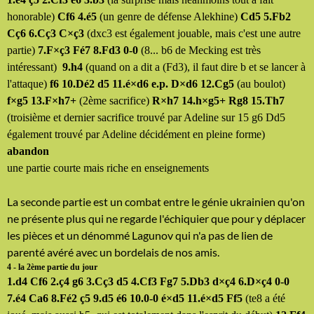
honorable)
Cf6 4.é5
(un genre de défense Alekhine)
Cd5 5.Fb2
Cç6 6.Cç3 C×ç3
(dxc3 est également jouable, mais c'est une autre
partie)
7.F×ç3 Fé7 8.Fd3 0-0
(8... b6 de Mecking est très
intéressant)
9.h4
(quand on a dit a (Fd3), il faut dire b et se lancer à
l'attaque)
f6 10.Dé2 d5 11.é×d6 e.p. D×d6 12.Cg5
(au boulot)
f×g5 13.F×h7+
(2ème sacrifice)
R×h7 14.h×g5+ Rg8 15.Th7
(troisième et dernier sacrifice trouvé par Adeline sur 15 g6 Dd5
également trouvé par Adeline décidément en pleine forme)
abandon
une partie courte mais riche en enseignements
La seconde partie est un combat entre le génie ukrainien qu'on
ne présente plus qui ne regarde l'échiquier que pour y déplacer
les pièces et un dénommé Lagunov qui n'a pas de lien de
parenté avéré avec un bordelais de nos amis.
4 - la 2ème partie du jour
1.d4 Cf6 2.ç4 g6 3.Cç3 d5 4.Cf3 Fg7 5.Db3 d×ç4 6.D×ç4 0-0
7.é4 Ca6 8.Fé2 ç5 9.d5 é6 10.0-0 é×d5 11.é×d5 Ff5
(te8 a été