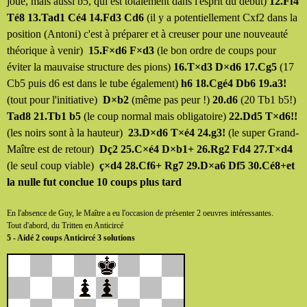
joué, mais aussi b5, qui est totalement dans l'esprit du début)
12.Ff4
Té8 13.Tad1 Cé4 14.Fd3 Cd6
(il y a potentiellement Cxf2 dans la
position (Antoni) c'est à préparer et à creuser pour une nouveauté
théorique à venir)
15.F×d6 F×d3
(le bon ordre de coups pour
éviter la mauvaise structure des pions)
16.T×d3 D×d6 17.Cg5
(17
Cb5 puis d6 est dans le tube également)
h6 18.Cgé4 Db6 19.a3!
(tout pour l'initiative)
D×b2
(même pas peur !)
20.d6
(20 Tb1 b5!)
Tad8 21.Tb1 b5
(le coup normal mais obligatoire)
22.Dd5 T×d6!!
(les noirs sont à la hauteur)
23.D×d6 T×é4 24.g3!
(le super Grand-
Maître est de retour)
Dç2 25.C×é4 D×b1+ 26.Rg2 Fd4 27.T×d4
(le seul coup viable)
ç×d4 28.Cf6+ Rg7 29.D×a6 Df5 30.Cé8+et
la nulle fut conclue 10 coups plus tard
En l'absence de Guy, le Maître a eu l'occasion de présenter 2 oeuvres intéressantes.
Tout d'abord, du Tritten en Anticircé
5 - Aidé 2 coups Anticircé 3 solutions