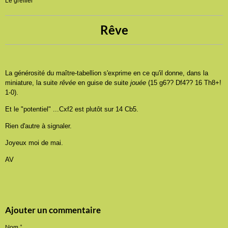
Le greffier
Rêve
La générosité du maître-tabellion s'exprime en ce qu'il donne, dans la
miniature, la suite
rêvée
en guise de suite
jouée
(15 g6?? Df4?? 16 Th8+!
1-0).
Et le "potentiel" ...Cxf2 est plutôt sur 14 Cb5.
Rien d'autre à signaler.
Joyeux moi de mai.
AV
Ajouter un commentaire
Nom