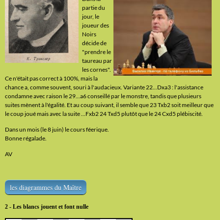
partie du
jour, le
joueur des
Noirs
décide de
"prendre le
taureau par
les cornes".
Ce n'était pas correct à 100%, mais la
chance a, comme souvent, souri à l'audacieux. Variante 22...Dxa3 : l'assistance
condamne avec raison le 29...a6 conseillé par le monstre, tandis que plusieurs
suites mènent à l'égalité. Et au coup suivant, il semble que 23 Txb2 soit meilleur que
le coup joué mais avec la suite ...Fxb2 24 Txd5 plutôt que le 24 Cxd5 plébiscité.
Dans un mois (le 8 juin) le cours féerique.
Bonne régalade.
AV
les diagrammes du Maître
2 - Les blancs jouent et font nulle