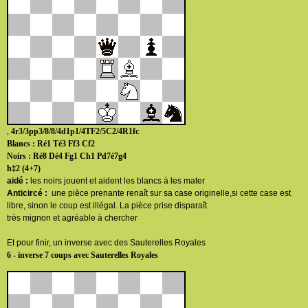
,
4r3/3pp3/8/8/4d1p1/4TF2/5C2/4R1fc
Blancs : Ré1 Té3 Ff3 Cf2
Noirs : Ré8 Dé4 Fg1 Ch1 Pd7é7g4
h‡2 (4+7)
aidé :
les noirs jouent et aident les blancs à les mater
Anticircé :
une pièce prenante renaît sur sa case originelle,si cette case est
libre, sinon le coup est illégal. La pièce prise disparaît
très mignon et agréable à chercher
Et pour finir, un inverse avec des Sauterelles Royales
6 - inverse 7 coups avec Sauterelles Royales