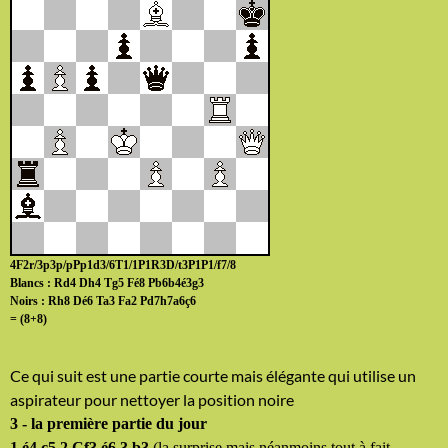
4F2r/3p3p/pPp1d3/6T1/1P1R3D/t3P1P1/f7/8
Blancs : Rd4 Dh4 Tg5 Fé8 Pb6b4é3g3
Noirs : Rh8 Dé6 Ta3 Fa2 Pd7h7a6ç6
= (8+8)
Ce qui suit est une partie courte mais élégante qui utilise un
aspirateur pour nettoyer la position noire
3 - la première partie du jour
1.é4 ç5 2.Cf3 é6 3.b3
(la surprise mais néanmoins tout à fait