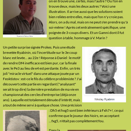
on en trouve une, certes, mais l'autre ? Ou l'on en
trouve deux, mais les deux autres ? Voici une
illustration. Il arrive aussi que les solutions soient
bien reliées entre elles, mais que l'on n'y croie pas.
Alors, on a du mal, mais on ne peut s'en prendre qu'à
soi-même ! Après cet entraînement spécifique, une
poignée de 3-coups divers. Et un Gamni dont il fut
question à table, hommage à V. Marin ?
Un petite surprise signée Prokes. Puis une étude
brevetée Ryabinin, où l'incertitude sur le 3e coup
blanc est levée... au 22e ! Réponse à Daniel : le motif
de rendre Df4 inefficace est bien pur, car la finale
avec le Pe3 au lieu de e4 est perdante. Enfin, un très
joli "miracle virtuel" dans une attaque jouée par un
Feoktistov : est-ce le fils du célèbre problémiste ? J'ai
découvert cette partie en regardant ("analysant"
serait trop dire) la dernière prestation de ma vie en
championnat des cercles d'entreprise (déjà onze
ans). Laquelle est totalement dénuée d'intérêt, mais
a tout de même servi à quelque chose. Une précision
: Dh5 et
hxg5 sont bien inférieurs à Fxh7+!, ce qui
confirme que le joueur des Noirs, en acceptant
...fxg5, n'était pas complètement fou.
Dans la