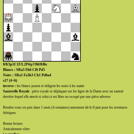
8/8/3p1C1F/L2P4/p7/f6f/8/l6c
Blancs : SRa5 Fh6 Cf6 Pd5
Noirs : SRa1 Fa3h3 Ch1 Pd6a4
s‡7 (4+6)
inverse :
les blancs jouent et obligent les noirs à les mater
Sauterelle Royale
: pièce royale se déplaçant sur les ligne de la Dame avec un sautoir
derrière lequel elle aterrit si celui-ci est libre ou occupé par une pièce adverse
Rendez-vous est pris dans 1 mois (4 semaines) autrement dit le 8 juin pour les aventures
féériques.
Bonne lecture.
Amicalement vôtre