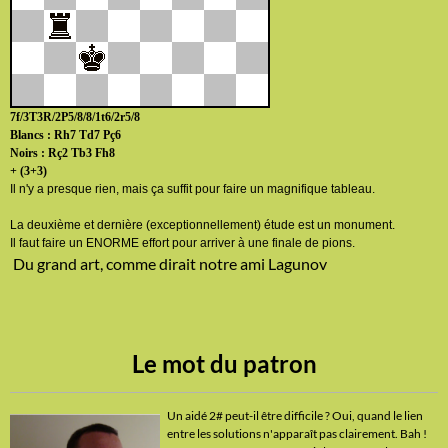
7f/3T3R/2P5/8/8/1t6/2r5/8
Blancs : Rh7 Td7 Pç6
Noirs : Rç2 Tb3 Fh8
+ (3+3)
Il n'y a presque rien, mais ça suffit pour faire un magnifique tableau.
La deuxième et dernière (exceptionnellement) étude est un monument.
Il faut faire un ENORME effort pour arriver à une finale de pions.
Du grand art, comme dirait notre ami Lagunov
Le mot du patron
Un aidé 2# peut-il être difficile ? Oui, quand le lien
entre les solutions n'apparaît pas clairement. Bah !