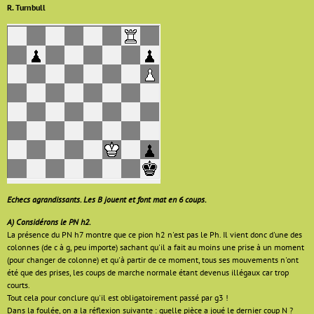
R. Turnbull
Echecs agrandissants. Les B jouent et font mat en 6 coups.
A) Considérons le PN h2.
La présence du PN h7 montre que ce pion h2 n'est pas le Ph. Il vient donc d'une des
colonnes (de c à g, peu importe) sachant qu'il a fait au moins une prise à un moment
(pour changer de colonne) et qu'à partir de ce moment, tous ses mouvements n'ont
été que des prises, les coups de marche normale étant devenus illégaux car trop
courts.
Tout cela pour conclure qu'il est obligatoirement passé par g3 !
Dans la foulée, on a la réflexion suivante : quelle pièce a joué le dernier coup N ?