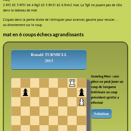
2:Rf2 b5 3:Rf3! b4 4:Rg3 b3 5:Rh3! b2 6:Rxh2 mat. La Tg8 ne jouant pas de rôle
dans le tableau de mat.
Cliquez dans la partie droite de l'échiquier pour avancer, gauche pour reculer ...
ou directement sur le coup
mat en 6 coups échecs agrandissants
Ronald TURNBULL
2013
Growing Men : une
pièce ne peut jouer un
coup de longueur
inférieure au coup
précédent qu'elle a
effectué
Solution