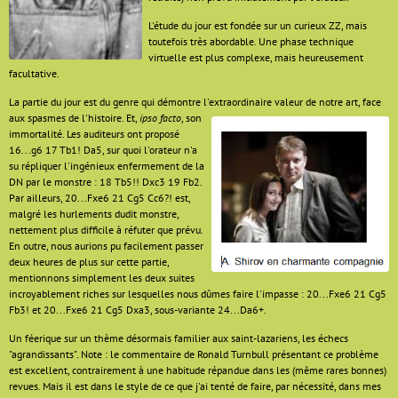
L'étude du jour est fondée sur un curieux ZZ, mais
toutefois très abordable. Une phase technique
virtuelle est plus complexe, mais heureusement
facultative.
La partie du jour est du genre qui démontre l'extraordinaire valeur de notre art, face
aux
spasmes de l'histoire. Et,
ipso facto
, son
immortalité. Les auditeurs ont proposé
16...g6 17 Tb1! Da5, sur quoi l'orateur n'a
su répliquer l'ingénieux enfermement de la
DN par le monstre : 18 Tb5!! Dxc3 19 Fb2.
Par ailleurs, 20...Fxe6 21 Cg5 Cc6?! est,
malgré les hurlements dudit monstre,
nettement plus difficile à réfuter que prévu.
En outre, nous aurions pu facilement passer
deux heures de plus sur cette partie,
mentionnons simplement les deux suites
incroyablement riches sur lesquelles nous dûmes faire l'impasse : 20...Fxe6 21 Cg5
Fb3! et 20...Fxe6 21 Cg5 Dxa3, sous-variante 24...Da6+.
Un féerique sur un thème désormais familier aux saint-lazariens, les échecs
"agrandissants". Note : le commentaire de Ronald Turnbull présentant ce problème
est excellent, contrairement à une habitude répandue dans les (même rares bonnes)
revues. Mais il est dans le style de ce que j'ai tenté de faire, par nécessité, dans mes