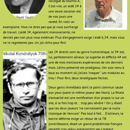
collègue du tournoi A.
C'est vrai, un aidé 2# à
une seule solution est
de nos jours une
rareté. En voici un
exemplaire. Vous ne direz pas que je vous surcharge
de travail. L'aidé 3#, également monovariante, ne
devrait pas non plus vous exténuer. Plus d'engagement exige l'aidé 6,5#, mais vous
ne le regretterez pas. Un joli écho pour finir.
Les 2# directs sont du genre humoristique, le 3# est,
lui, parfaitement sérieux. Le superbe et difficile 4# est
une de mes meilleures expériences de ces derniers
mois. L'écho présenté est prodigieux. J'en suis venu à
bout au moment où j'allais "craquer". Les modules au
trou ! Pour finir, deux stratégiques faciles.
Deux gains immédiats dont le point commun saute
aux yeux (outre le même joueur des Noirs). La finale
d'actualité est une rectification d'un propos lu sur un
site, à la fois trop et... trop peu sévère ! On y disait
que les
deux
joueurs "ne connaissent pas la nulle
classique de Vancura". Pas tout à fait... D'ailleurs, la
bonne défense exige un retour de la TB
(
switchbaaack
, disait un grand problémiste français
retraité) non prévu initialement par l'orateur.