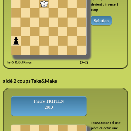
devient : inverse 1
coup
Solution
hs=5 KoBulKings
(3+2)
aidé 2 coups Take&Make
Pierre TRITTEN
2013
Take&Make : si une
pièce effectue une