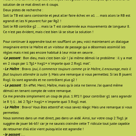
solution de ce mat direct en 6 coups.
Deux pistes de recherche :
Soit la TB est sans contrainte et peut aller faire échec en a1 ... mais alors le RB est
agrandi et les N peuvent fuir par Rg2 !
Soit le RB contrôle g2 ... mais la T est condamnée aux mouvements de longueur 8.
Ce n'est pas évident, mais c'est bien là se situe la solution !
Pour continuer à apprendre tout en soufflant un peu, voici maintenant un dialogue
imaginaire entre le Maître et un visiteur de passage qui a désormais assimilé les
règles mais n'est pas encore habitué à leur mise en oeuvre .
-Le passant
: Bon dieu, mais c'est bien sûr ! j'ai même démoli le problème : il y a mat
en 2 coups par 1:Tg1+ hxg1= n'importe quoi 2:Rxg1 mat".
- Le Maître
: Bravo. (
oui, il commence toujours comme ça le Maître, il encourage, mais il
faut toujours attendre la suite !
). Mais une remarque si vous permettez. Si les B jouent
Rxg1 ils sont agrandis et ne contrôlent plus g2 !
- Le passant
: En effet. Merci, Maître, mais qu'à cela ne tienne. J'ai quand même
démoli en tenant compte de votre remarque.
Ca me prendra simplement un coup de plus. 1:Rf1!! (pour contrôler g1 sans agrandir
le R !) 1:..b6 2:Tg1+ hxg1= n'importe quoi 3:Rxg1 mat.
- Le Maître
: Bravo! Vous êtes attentif et vous savez réagir. Mais une remarque si vous
permettez.
Nous sommes dans un mat direct, pas dans un aidé. Ainsi, sur votre coup 2:Txg1 je
suggère de jouer b6-b5! car je ne saurais craindre cette T ridicule tout juste capable
de retourner d'où elle vient puisqu'elle est agrandie !
- le passant
:...