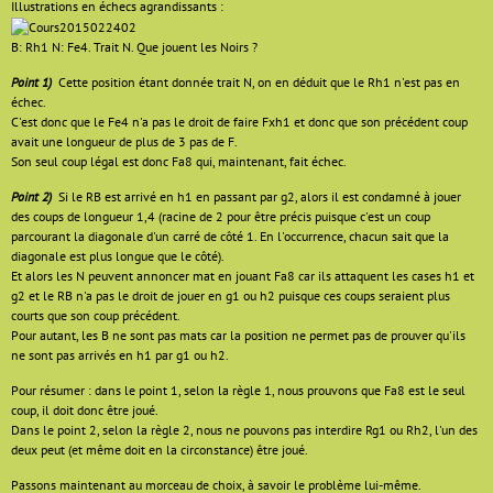
Illustrations en échecs agrandissants :
B: Rh1 N: Fe4. Trait N. Que jouent les Noirs ?
Point 1)
Cette position étant donnée trait N, on en déduit que le Rh1 n'est pas en
échec.
C'est donc que le Fe4 n'a pas le droit de faire Fxh1 et donc que son précédent coup
avait une longueur de plus de 3 pas de F.
Son seul coup légal est donc Fa8 qui, maintenant, fait échec.
Point 2)
Si le RB est arrivé en h1 en passant par g2, alors il est condamné à jouer
des coups de longueur 1,4 (racine de 2 pour être précis puisque c'est un coup
parcourant la diagonale d'un carré de côté 1. En l'occurrence, chacun sait que la
diagonale est plus longue que le côté).
Et alors les N peuvent annoncer mat en jouant Fa8 car ils attaquent les cases h1 et
g2 et le RB n'a pas le droit de jouer en g1 ou h2 puisque ces coups seraient plus
courts que son coup précédent.
Pour autant, les B ne sont pas mats car la position ne permet pas de prouver qu'ils
ne sont pas arrivés en h1 par g1 ou h2.
Pour résumer : dans le point 1, selon la règle 1, nous prouvons que Fa8 est le seul
coup, il doit donc être joué.
Dans le point 2, selon la règle 2, nous ne pouvons pas interdire Rg1 ou Rh2, l'un des
deux peut (et même doit en la circonstance) être joué.
Passons maintenant au morceau de choix, à savoir le problème lui-même.