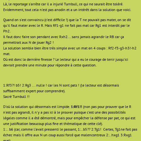
Là, le reportage s'arrête car il a injurié Turnbull, ce qui ne saurait être toléré.
Evidemment, tout cela n'est pas anodin et a un intérêt dans la solution que voici.
Quand on s'est convaincu (c'est difficile !) que la T ne pouvait pas mater, on se dit
qu'il faut mater avec le R. Mais Rf1-g1 ne fait pas mat car Rg1 est interdit par le
Ph2.
Il faut donc faire son pendant avec Rxh2... sans jamais agrandir le RB car ça
permettrait aux N de jouer Rg2 !
La solution semble bien être très simple avec un mat en 4 coups : Rf2-f3-g3-h3!-h2
mat.
Où est donc la dernière finesse ? Le lecteur qui a eu le courage de tenir jusqu'ici
devrait prendre une minute pour répondre à cette question.
1:Rf3?! b5! 2:Rg3 ... nulle ! car les N sont pats ! (le lecteur est désormais
suffisamment expert pour comprendre).
Sacré Turnbull !!
D'où la solution qui désormais est limpide.
1:Rf1!!
(non pas pour prouver que le R
n'est pas agrandi, il n'y a pas ici à le prouver puisque c'est une des possibilités
légales comme il a été démontré, mais pour empêcher la défense par pat, ce qui est
une justification beaucoup plus fine et thématique de cette clé).
1:.. b6 (car, comme l'avait pressenti le passant, 1:..b5?? 2:Tg1! Certes, Tg1ne fait pas
échec mais il offre aux N un coup aussi forcé que malencontreux 2:..hxg1 3:Rxg1
mat)