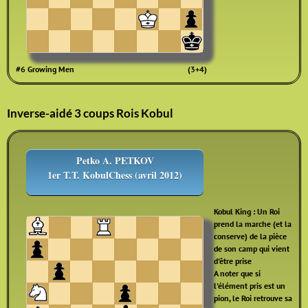
#6 Growing Men
(3+4)
Inverse-aidé 3 coups Rois Kobul
Petko A. PETKOV
1er T.T. KobulChess (avril 2012)
Kobul King : Un Roi
prend la marche (et la
conserve) de la pièce
de son camp qui vient
d'être prise
A noter que si
l'élément pris est un
pion, le Roi retrouve sa