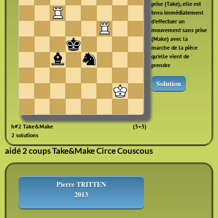
prise (Take), elle est
tenu immédiatement
d'effectuer un
mouvement sans prise
(Make) avec la
marche de la pièce
qu'elle vient de
prendre
Solution
h#2 Take&Make
(3+3)
2 solutions
aidé 2 coups Take&Make Circe Couscous
Pierre TRITTEN
2013