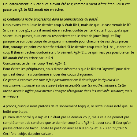
Obligatoirement le R car si cela avait été le P, comme il vient d'être établi qu'il est
passé par g3, le Rf2 aurait été en échec.
B) Continuons notre progression dans la connaissance du passé.
Nous avons établi que le dernier coup N était Rh1, mais de quelle case venait le R?
Si il venait de g1, alors il aurait été en échec double par le R et la T qui, quels que
soient leurs passés, auraient eu respectivement le droit de jouer Rxg1 et Txg1
puisque ce sont des coups de longueur maximale pour chacune de ces deux pièces !
Bon, courage, ce point est bientôt éclairci. Si le dernier coup était Rg1-h1, le dernier
coup B (faisant échec double) était forcément Rg3-f2... ce qui n'est pas possible car le
RB aurait été en échec par le RN.
Conclusion, le dernier coup N est Rg2-h1.
Pour éviter les périphrases, nous dirons désormais que le RN est "
agrandi
" pour dire
qu'il est désormais condamné à jouer des coups diagonaux.
Ce genre d'exercice est tout à fait passionnant car il développe la rigueur d'un
raisonnement poussé sur un support plus accessible que les mathématiques. Cette
raison devrait suffire pour mettre l'analyse rétrograde dans les activités scolaires, mais
je m'égare.
A propos, puisque nous parlons de raisonnement logique, le lecteur aura noté que j'ai
brûlé une étape.
j'ai bien démontré que Rg1-h1 n'était pas le dernier coup, mais cela ne permet pas
complètement de conclure que le dernier coup était Rg2-h1 : pour cela, il faut qu'on
puisse obtenir de façon légale la position avec le RN en g2 et le RB en f2, trait N.
Ceci fera l'objet du point suivant.