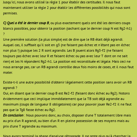
Jusqu'ici, nous avons utilisé la règle 1 pour établir des certitudes. Il nous faut
maintenant utiliser la règle 2 pour établir les différentes possibilités qui nous sont
permises.
C) Quel a été le dernier coup B
, ou plus exactement quels ont été les derniers coups
blancs possibles, pour obtenir la position (sachant que le dernier coup N est Rg2-h1)
?
Une première solution (la plus simple) est de dire que le RB était déjà agrandi.
Auquel cas, il suffisait qu'il soit en g3 (ne faisant pas échec et n'étant pas en échec
non plus !) puisque les 2 R sont agrandis. Les B jouent alors Rg3-f2 (ne faisant
toujours pas échec avec leur R et faisant échec ou pas avec leur T dont on ne sait
rien) et les N répondent Rg2-h1. La position est reconstituée et légale. Mais ceci ne
nous arrange pas, car un RB agrandi contrôle deux fois moins de cases, et il nous faut
mater.
Existe-t-il une autre possibilité d'obtenir légalement cette position sans avoir un RB
agrandi ?
Oui, en disant que le dernier coup B est Re2-f2 (faisant donc échec au Rg2). Notons
évidemment que ceci implique immédiatement que la TB soit déjà agrandie au
maximum (coups de longueur 8 obligatoires) car pour pouvoir jouer Re2-f2 il ne faut
pas que la Tg8 fasse échec au Rg2.
En conclusion
: Nous pouvons donc, au choix, disposer d'une T totalement libre mais
au prix d'un R agrandi, ou bien d'un R en pleine possession de ses moyens mais au
prix d'une T agrandie au maximum.
Nous avons terminé la phase d'analyse rétrograde. Il ne reste plus qu'à chercher la