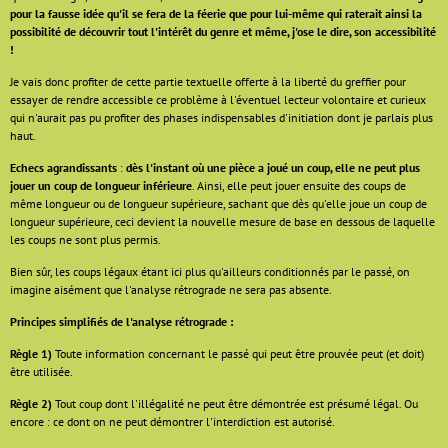
pour la fausse idée qu'il se fera de la féerie que pour lui-même qui raterait ainsi la
possibilité de découvrir tout l'intérêt du genre et même, j'ose le dire, son accessibilité
!
Je vais donc profiter de cette partie textuelle offerte à la liberté du greffier pour
essayer de rendre accessible ce problème à l'éventuel lecteur volontaire et curieux
qui n'aurait pas pu profiter des phases indispensables d'initiation dont je parlais plus
haut.
Echecs agrandissants
:
dès l'instant où une pièce a joué un coup, elle ne peut plus
jouer un coup de longueur inférieure
. Ainsi, elle peut jouer ensuite des coups de
même longueur ou de longueur supérieure, sachant que dès qu'elle joue un coup de
longueur supérieure, ceci devient la nouvelle mesure de base en dessous de laquelle
les coups ne sont plus permis.
Bien sûr, les coups légaux étant ici plus qu'ailleurs conditionnés par le passé, on
imagine aisément que l'analyse rétrograde ne sera pas absente.
Principes simplifiés de l'analyse rétrograde :
Règle 1)
Toute information concernant le passé qui peut être prouvée peut (et doit)
être utilisée.
Règle 2)
Tout coup dont l'illégalité ne peut être démontrée est présumé légal. Ou
encore : ce dont on ne peut démontrer l'interdiction est autorisé.