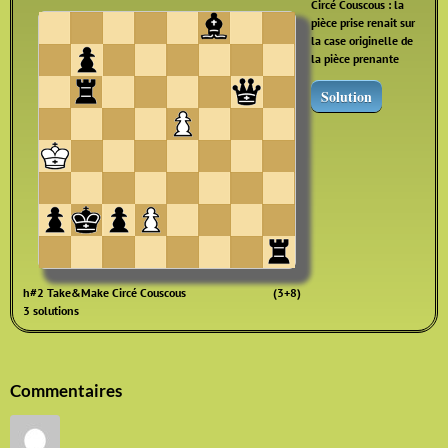
Circé Couscous : la
pièce prise renait sur
la case originelle de
la pièce prenante
Solution
h#2 Take&Make Circé Couscous
(3+8)
3 solutions
Commentaires