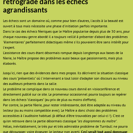
rétrograde dans les échecs
agrandissants
Les échecs sont un domaine où, comme pour bien d'autres, l'accès à la beauté est
ouvert à tous mais nécessite une phase d'initiation parfois importante.
Dans le cas des échecs féeriques que le Maître popularise depuis plus de 30 ans, pour
chaque nouveau genre abordé il a toujours veillé à présenter d'abord des problèmes
"élementaires" parfaitement didactiques même s'ils pouvaient être sans intérêt pour
l'expert.
L'assistance des cours étant désormais rompue depuis longtemps aux bases de la
féerie, le Maître propose des problèmes aussi beaux que passionnants, mais plus
élaborés.
Jusqu'ici, rien que des évidences dans mes propos. Ils décrivent la situation classique
des cours "présentiels" où l'intervenant a tout loisir d'adapter son discours au niveau
des auditeurs présents dans la salle.
Le problème se complique dans ce nouveau cours donné en visioconférence et
directement publié sur ce site. Le promeneur occasionnel pourra toujours se repérer
dans les échecs "classiques" (au prix de plus ou moins d'efforts).
Par contre, la partie féerie, pour rester intéressante, doit être adaptée au niveau du
lecteur (ou au moins compatible avec). Le Maître a donc choisi des problèmes
accessibles à l'auditoire habituel (à défaut d'être trouvables par celui-ci !). C'est ce
qu'on retrouve dans la partie désormais classique "
les diagrammes du maître
".
Hélas, inévitablement, le très pur et très admirable problème de Turnbull ne pourra
que décourager, voire écoeurer, le lecteur non averti.
Ceci serait tout aussi dommage