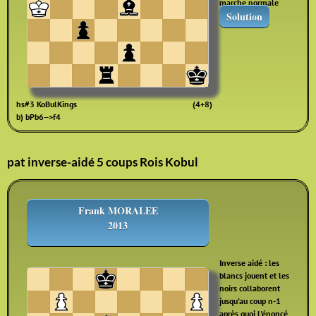
marche normale
Solution
hs#3 KoBulKings
(4+8)
b) bPb6-->f4
pat inverse-aidé 5 coups Rois Kobul
Frank MORALEE
2013
Inverse aidé : les
blancs jouent et les
noirs collaborent
jusqu'au coup n-1
après quoi l'énoncé