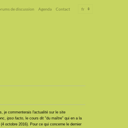
rums de discussion
Agenda
Contact
, je commenterais l'actualité sur le site
donc,
ipso facto
, le cours dit "du maître" qui en a la
(4 octobre 2016). Pour ce qui concerne le dernier