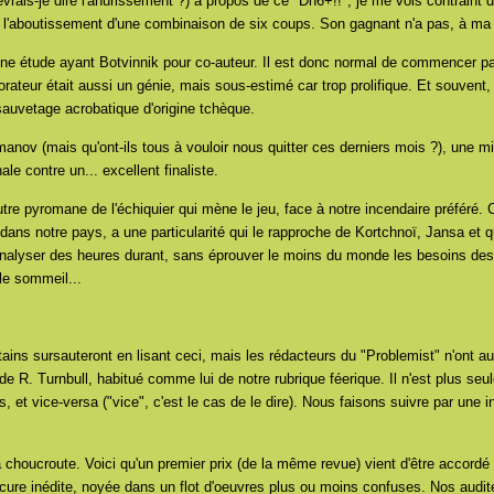
rais-je dire l'ahurissement ?) à propos de ce "Dh6+!!", je me vois contraint de 
st l'aboutissement d'une combinaison de six coups. Son gagnant n'a pas, à ma
 une étude ayant Botvinnik pour co-auteur. Il est donc normal de commencer p
ateur était aussi un génie, mais sous-estimé car trop prolifique. Et souvent, il
 sauvetage acrobatique d'origine tchèque.
anov (mais qu'ont-ils tous à vouloir nous quitter ces derniers mois ?), une mi
ale contre un... excellent finaliste.
utre pyromane de l'échiquier qui mène le jeu, face à notre incendaire préféré. Ce
ans notre pays, a une particularité qui le rapproche de Kortchnoï, Jansa et
'analyser des heures durant, sans éprouver le moins du monde les besoins des
 le sommeil...
ains sursauteront en lisant ceci, mais les rédacteurs du "Problemist" n'ont a
 de R. Turnbull, habitué comme lui de notre rubrique féerique. Il n'est plus s
, et vice-versa ("vice", c'est le cas de le dire). Nous faisons suivre par une i
 choucroute. Voici qu'un premier prix (de la même revue) vient d'être accordé
bscure inédite, noyée dans un flot d'oeuvres plus ou moins confuses. Nos audite