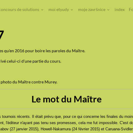
concours de solutions
moï etyudy
moje završnice
index
Fo
7
es qu'en 2016 pour boire les paroles du Maître.
ivé celui-ci d'une partie du cours.
a photo du Maître contre Murey.
Le mot du Maître
tournois récents. Il était prévu que, pour ce qui concerne les finales du moins
t, l'éditeur n'ayant pas tenu ses promesses, cela me fut impossible. C'est 
abov (27 janvier 2015), Howell-Nakamura (24 février 2015) et Caruana-Svidler 