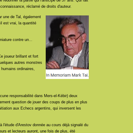
redonner la partie qui l'anticipe de 37 ans. Qui fait
 connaissance, réclamé de droits d'auteur.
ar une de Tal, également
 est vrai, la quantité
niature contre un...
 joueur brillant et fort
 quelques autres monstres
 humains ordinaires,
ucune responsabilité dans Mers-el-Kébir) deux
eulement question de jouer des coups de plus en plus
nitiation aux Echecs argentins, qui inversent les
 à l'étude d'Arestov donnée au cours déjà signalé du
urs et lecteurs auront, une fois de plus, été