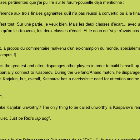
es pertinentes que j'ai pu lire sur le forum-poubelle déjà mentionné :
érence aux trois finales gagnantes qu'il n'a pas réussi à convertir, ou à la fina
 C'est tout. Sur une partie, je veux bien. Mais les deux classes d'écart... avec 
qu'on les trouvera, les deux classes d'écart. Et le coup du ''si je n'avais pas
rnet, à propos du commentaire malvenu d'un ex-champion du monde, spécialeme
compris !].
s the greatest and often disparages other players in order to build himself up
partially connect to Kasparov. During the Gelfand/Anand match, he disparaged
 Karjakin, but, overall, Kasparov has a narcissistic need for attention and he 
".
ke Karjakin unworthy? The only thing to be called unworthy is Kasparov's re
quiet. Just be Rex's
lap dog
".