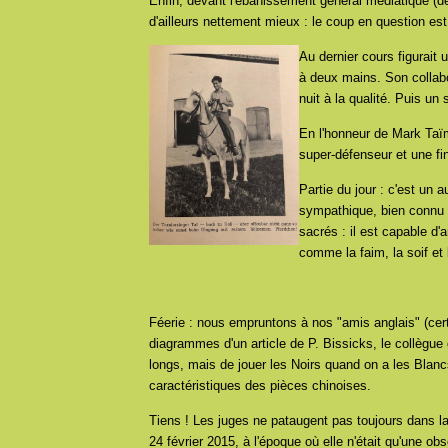
Enfin, devant l'ébahissement général médiatique (dev
d'ailleurs nettement mieux : le coup en question e
Au dernier cours figurait
à deux mains. Son collabor
nuit à la qualité. Puis un
En l'honneur de Mark Taïm
super-défenseur et une fin
Partie du jour : c'est un a
sympathique, bien connu d
sacrés : il est capable d
comme la faim, la soif et
Féerie : nous empruntons à nos "amis anglais" (cert
diagrammes d'un article de P. Bissicks, le collègue
longs, mais de jouer les Noirs quand on a les Blancs
caractéristiques des pièces chinoises.
Tiens ! Les juges ne pataugent pas toujours dans la
24 février 2015, à l'époque où elle n'était qu'une o