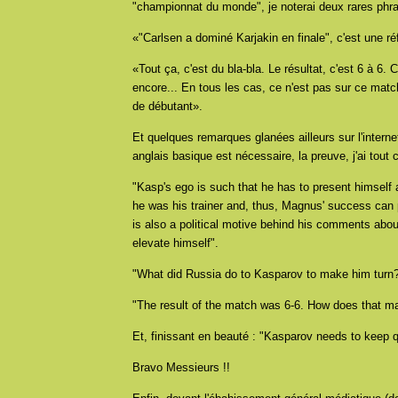
"championnat du monde", je noterai deux rares phras
«"Carlsen a dominé Karjakin en finale", c'est une réf
«
Tout ça, c'est du bla-bla. Le résultat, c'est 6 à 6.
encore... En tous les cas, ce n'est pas sur ce match 
de débutant
»
.
Et quelques remarques glanées ailleurs sur l'inte
anglais basique est nécessaire, la preuve, j'ai tout 
"Kasp's ego is such that he has to present himself a
he was his trainer and, thus, Magnus' success can 
is also a political motive behind his comments about
elevate himself".
"What did Russia do to Kasparov to make him turn?
"The result of the match was 6-6. How does that ma
Et, finissant en beauté : "Kasparov needs to keep 
Bravo Messieurs !!