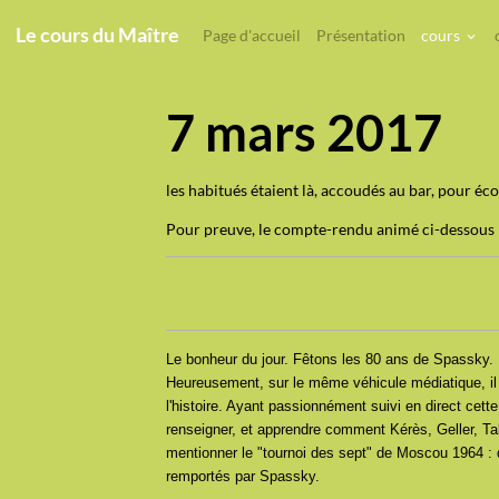
Le cours du Maître
Page d'accueil
Présentation
cours
7 mars 2017
les habitués étaient là, accoudés au bar, pour éc
Pour preuve, le compte-rendu animé ci-dessous
Le bonheur du jour. Fêtons les 80 ans de Spassky. 
Heureusement, sur le même véhicule médiatique, il l
l'histoire. Ayant passionnément suivi en direct cett
renseigner, et apprendre comment Kérès, Geller, Tal
mentionner le "tournoi des sept" de Moscou 1964 : q
remportés par Spassky.