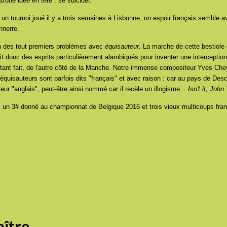
une idée en tête : se suicider.
s un tournoi joué il y a trois semaines à Lisbonne, un espoir français semble a
nnerre.
Un des tout premiers problèmes avec
équisauteur
. La marche de cette bestiole 
llait donc des esprits particulièrement alambiqués pour inventer une interceptio
rtant fait, de l'autre côté de la Manche. Notre immense compositeur Yves Chey
Les équisauteurs sont parfois dits "français" et avec raison : car au pays de D
uteur "anglais", peut-être ainsi nommé car il recèle un illogisme...
Isn't it, John
s un 3# donné au championnat de Belgique 2016 et trois vieux multicoups franç
ître