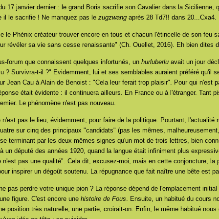
du 17 janvier dernier : le grand Boris sacrifie son Cavalier dans la Sicilienne, 
e il le sacrifie ! Ne manquez pas le
zugzwang
après 28 Td7!! dans 20...Cxa4.
e le Phénix créateur trouver encore en tous et chacun l'étincelle de son feu s
r révéler sa vie sans cesse renaissante" (Ch. Ouellet, 2016). Eh bien dites 
us-forum que connaissent quelques infortunés, un
hurluberlu
avait un jour déc
u ? Survivra-t-il ?" Evidemment, lui et ses semblables auraient préféré qu'il s
our
Jean Cau à Alain de Benoist
: "Cela leur ferait trop plaisir". Pour qui n'est 
réponse était évidente : il continuera ailleurs. En France ou à l'étranger. Tant pi
emier. Le phénomène n'est pas nouveau.
e n'est pas le lieu, évidemment, pour faire de la politique. Pourtant, l'actualité
quatre sur cinq des principaux "candidats" (pas les mêmes, malheureusement,
se terminant par les deux mêmes signes qu'un mot de trois lettres, bien con
e à un député des années 1920, quand la langue était infiniment plus expressi
 n'est pas une qualité". Cela dit, excusez-moi, mais en cette conjoncture, la pr
 pour inspirer un dégoût soutenu. La répugnance que fait naître une bête est p
e pas perdre votre unique pion ? La réponse dépend de l'emplacement initial 
ne figure. C'est encore une
histoire
de Fous
. Ensuite, un habitué du cours n
 position très naturelle, une partie, croirait-on. Enfin, le même habitué nous g