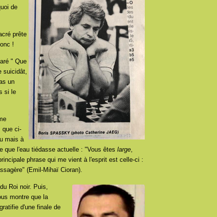
quoi de
acré prête
donc !
laré " Que
e suicidât,
pas un
s si le
 me
 que ci-
nu mais à
ve que l'eau tiédasse actuelle : "Vous êtes
large
,
incipale phrase qui me vient à l'esprit est celle-ci :
assagère" (Emil-Mihaï Cioran).
du Roi noir. Puis,
ous montre que la
ratifie d'une finale de