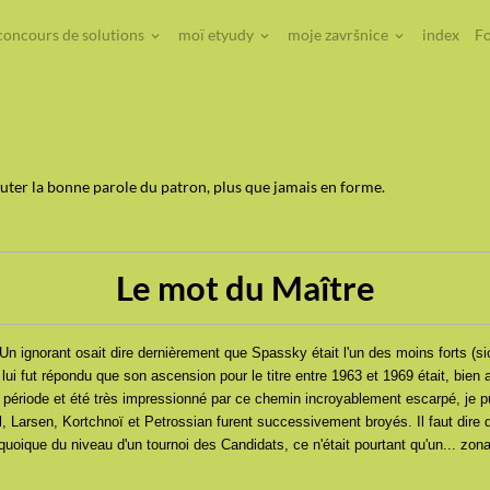
concours de solutions
moï etyudy
moje završnice
index
Fo
outer la bonne parole du patron, plus que jamais en forme.
Le mot du Maître
Un ignorant osait dire dernièrement que Spassky était l'un des moins forts (
ui fut répondu que son ascension pour le titre entre 1963 et 1969 était, bien
e période et été très impressionné par ce chemin incroyablement escarpé, je pui
, Larsen, Kortchnoï et Petrossian furent successivement broyés. Il faut dire 
uoique du niveau d'un tournoi des Candidats, ce n'était pourtant qu'un... zona