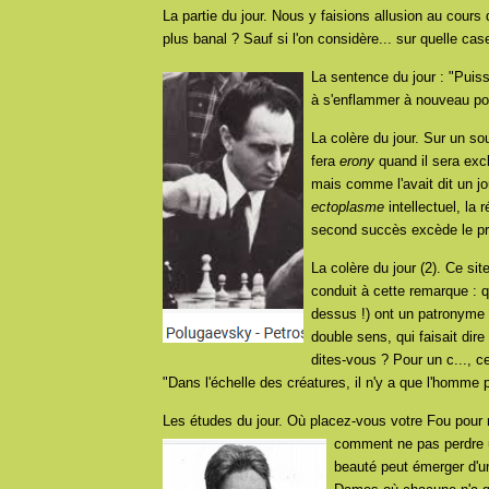
La partie du jour. Nous y faisions allusion au cours 
plus banal ? Sauf si l'on considère... sur quelle cas
La sentence du jour : "Puiss
à s'enflammer à nouveau pou
La colère du jour.
Sur un so
fera
erony
quand il sera excl
mais comme l'avait dit un j
ectoplasme
intellectuel, la 
second succès excède le pr
La colère du jour (2). Ce sit
conduit à cette remarque : 
dessus !) ont un patronyme 
double sens, qui faisait dir
dites-vous ? Pour un c..., ce
"Dans l'échelle des créatures, il n'y a que l'homme
Les études du jour. Où placez-vous votre Fou pour n
comment ne pas perdre u
beauté peut émerger d'une