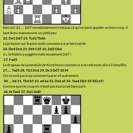
bien sûr 21. ... Dd7 immédiatement n'est pas ce qu'on peut appeler un bon coup. il
faut donc manoeuvrer un petit peu
22. De1 Dd7 23. Tcd3 Tbd6
La pression sur le pion isolé commence à se faire sentir
24. De4 Dc6 25. Df4 Cd5 26. Dd2 Db6
Ici, le Maître a suggéré malicieusement Dd7 !
27. Fxd5
Le drapeau de la pendule de Kortchnoï commence à se redresser alors il simplifie
27. ... Txd5 28. Tb3 Dc6 29. Dc3 Dd7 30.f4
On ne voit pas trop comment parer e5 autrement
30. ... b6 31. Tb4 b5 32. a4 ba 33. Da3 a5 34. Txa4 Db5 35.Td2 e5!
Comme quoi le coup e5 n'était pas tout à fait bien paré
36. fe Txe5 37. Da1 De8!