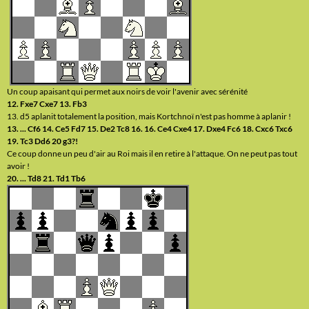
Un coup apaisant qui permet aux noirs de voir l'avenir avec sérénité
12. Fxe7 Cxe7 13. Fb3
13. d5 aplanit totalement la position, mais Kortchnoï n'est pas homme à aplanir !
13. ... Cf6 14. Ce5 Fd7 15. De2 Tc8 16. 16. Ce4 Cxe4 17. Dxe4 Fc6 18. Cxc6 Txc6
19. Tc3 Dd6 20 g3?!
Ce coup donne un peu d'air au Roi mais il en retire à l'attaque. On ne peut pas tout
avoir !
20. ... Td8 21. Td1 Tb6