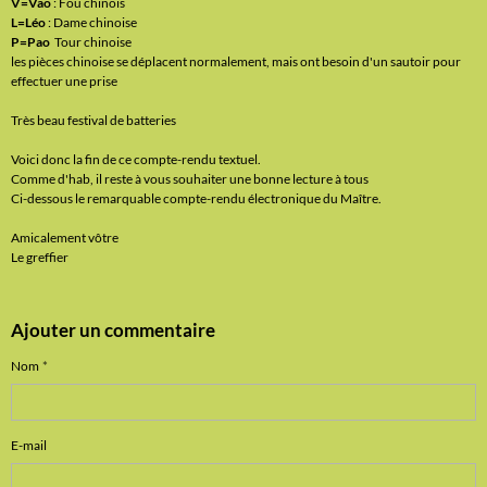
V=Vao
: Fou chinois
L=Léo
: Dame chinoise
P=Pao
Tour chinoise
les pièces chinoise se déplacent normalement, mais ont besoin d'un sautoir pour
effectuer une prise
Très beau festival de batteries
Voici donc la fin de ce compte-rendu textuel.
Comme d'hab, il reste à vous souhaiter une bonne lecture à tous
Ci-dessous le remarquable compte-rendu électronique du Maître.
Amicalement vôtre
Le greffier
Ajouter un commentaire
Nom
E-mail