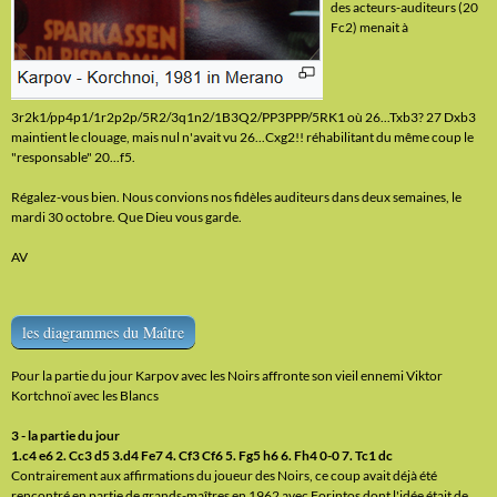
des acteurs-auditeurs (20
Fc2) menait à
3r2k1/pp4p1/1r2p2p/5R2/3q1n2/1B3Q2/PP3PPP/5RK1 où 26...Txb3? 27 Dxb3
maintient le clouage, mais nul n'avait vu 26...Cxg2!! réhabilitant du même coup le
"responsable" 20...f5.
Régalez-vous bien. Nous convions nos fidèles auditeurs dans deux semaines, le
mardi 30 octobre. Que Dieu vous garde.
AV
les diagrammes du Maître
Pour la partie du jour Karpov avec les Noirs affronte son vieil ennemi Viktor
Kortchnoï avec les Blancs
3 - la partie du jour
1.c4 e6 2. Cc3 d5 3.d4 Fe7 4. Cf3 Cf6 5. Fg5 h6 6. Fh4 0-0 7. Tc1 dc
Contrairement aux affirmations du joueur des Noirs, ce coup avait déjà été
rencontré en partie de grands-maîtres en 1962 avec Forintos dont l'idée était de