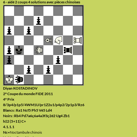
6 - aidé 2 coups 4 solutions avec pièces chinoises
Diyan KOSTADINOV
2° Coupe du monde FIDE 2011
4° Prix
8/3p4/p1p5/4WM1U/pr1Z2u1/p4p2/2p1p3/Rz6
Blancs : Ra1 Ncf5 Ph5 Vé5 Ld4
Noirs : Rb4 Pd7a6ç6a4a3f3ç2é2 Ug4 Zb1
h‡2 (5+11) C+
4.1.1.1
Nc=
Noctambule chinois