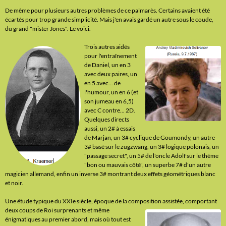
De même pour plusieurs autres problèmes de ce palmarès. Certains avaient été
écartés pour trop grande simplicité. Mais j'en avais gardé un autre sous le coude,
du grand "mister Jones". Le voici.
Trois autres aidés
pour l'entraînement
de Daniel, un en 3
avec deux paires, un
en 5 avec... de
l'humour, un en 6 (et
son jumeau en 6,5)
avec C contre... 2D.
Quelques directs
aussi, un 2# à essais
de Marjan, un 3# cyclique de Goumondy, un autre
3# basé sur le zugzwang, un 3# logique polonais, un
"passage secret", un 5# de l'oncle Adolf sur le thème
"bon ou mauvais côté", un superbe 7# d'un autre
magicien allemand, enfin un inverse 3# montrant deux effets géométriques blanc
et noir.
Une étude typique du XXIe siècle, époque de la composition
assistée, comportant
deux coups de Roi surprenants et même
énigmatiques au premier abord, mais où tout est