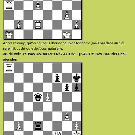
Après ce coup, qu'on peut qualifier de coup de tonnerre (mais pas dans un ciel
serein!), ça déroule de façon naturelle.
38. de Txd2 39. Txa5 Dc6 40 Ta8+ Rh7 41. Db1+ g6 42. Df1 Dc5+ 43. Rh1 Dd5+
abandon