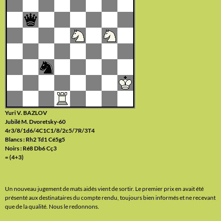
Yuri V. BAZLOV
Jubilé M. Dvoretsky-60
4r3/8/1d6/4C1C1/8/2c5/7R/3T4
Blancs : Rh2 Td1 Cé5g5
Noirs : Ré8 Db6 Cç3
= (4+3)
Un nouveau jugement de mats aidés vient de sortir. Le premier prix en avait été
présenté aux destinataires du compte rendu, toujours bien informés et ne recevant
que de la qualité. Nous le redonnons.