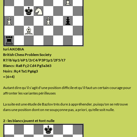
Iuri AKOBIA
British Chess Problem Society
R7/8/6p1/6P1/2rC4/P3P1p1/2F5/t7
Blancs : Ra8 Fç2 Cd4 Pg5a3é3
Noirs : Rç4 Ta1 Pg6g3
= (6+4)
Autant dire qu'il s'agit d'une position difficile et qu'il faut un certain courage pour
affronter les variantes périlleuses
La suite est une étude de Bazlov très dure à appréhender, puisqu'on se retrouve
dans une position dont on ne soupçonne pas, a priori, qu'elle soit nulle.
2 - les blancs jouent et font nulle