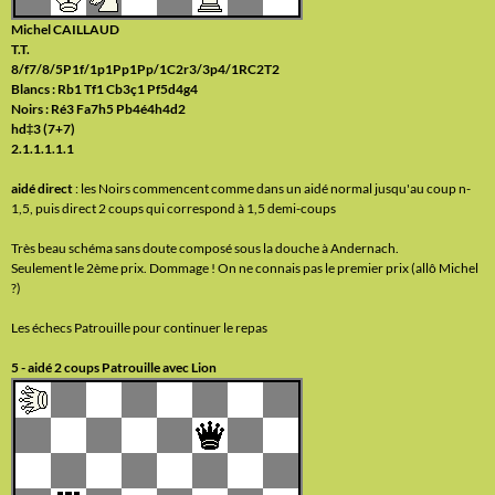
Michel CAILLAUD
T.T.
8/f7/8/5P1f/1p1Pp1Pp/1C2r3/3p4/1RC2T2
Blancs : Rb1 Tf1 Cb3ç1 Pf5d4g4
Noirs : Ré3 Fa7h5 Pb4é4h4d2
hd‡3 (7+7)
2.1.1.1.1.1
aidé direct
: les Noirs commencent comme dans un aidé normal jusqu'au coup n-
1,5, puis direct 2 coups qui correspond à 1,5 demi-coups
Très beau schéma sans doute composé sous la douche à Andernach.
Seulement le 2ème prix. Dommage ! On ne connais pas le premier prix (allô Michel
?)
Les échecs Patrouille pour continuer le repas
5 - aidé 2 coups Patrouille avec Lion