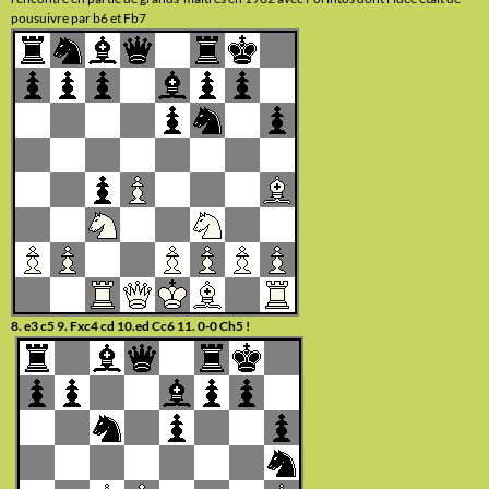
pousuivre par b6 et Fb7
8. e3 c5 9. Fxc4 cd 10.ed Cc6 11. 0-0 Ch5 !