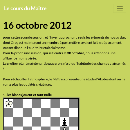
Le cours du Maître
16 octobre 2012
pour cette seconde session, et l'hiver approchant, seuls les éléments du noyau dur,
dont Greg est maintenant un membre à part entière, avaient fait le déplacement.
Autant dire que l'auditoire était clairsemé.
Pour la prochaine session, qui se tiendra le
30 octobre
, nous attendons une
affluence moins aérée.
Le greffier étant maintenant beauceron, n'a plus l'habitude des champs clairsemés
!
Pour réchauffer l'atmosphère, le Maître a présenté une étude d'Akobia dont on ne
vante plus les qualités créatrices.
1 - les blancs jouent et font nulle