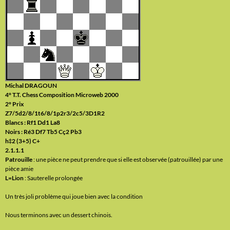
Michal DRAGOUN
4° T.T. Chess Composition Microweb 2000
2° Prix
Z7/5d2/8/1t6/8/1p2r3/2c5/3D1R2
Blancs : Rf1 Dd1 La8
Noirs : Ré3 Df7 Tb5 Cç2 Pb3
h‡2 (3+5) C+
2.1.1.1
Patrouille
: une pièce ne peut prendre que si elle est observée (patrouillée) par une
pièce amie
L=Lion
: Sauterelle prolongée
Un très joli problème qui joue bien avec la condition
Nous terminons avec un dessert chinois.