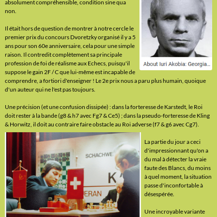
absolument compréhensible, condition sine qua
non.
Il était hors de question de montrer à notre cercle le
premier prix du concours Dvoretzky organisé il y a 5
ans pour son 60e anniversaire, cela pour une simple
raison. Il contredit complètement sa principale
profession de foi de réalisme aux Echecs, puisqu'il
suppose le gain 2F / C que lui-même est incapable de
comprendre, a fortiori d'enseigner ! Le 2e prix nous a paru plus humain, quoique
d'un auteur qui ne l'est pas toujours.
Une précision (et une confusion dissipée) : dans la forteresse de Karstedt, le Roi
doit rester à la bande (g8 & h7 avec Fg7 & Ce5) ; dans la pseudo-forteresse de Kling
& Horwitz, il doit au contraire faire obstacle au Roi adverse (f7 & g6 avec Cg7).
La partie du jour a ceci
d'impressionnant qu'on a
du mal à détecter la vraie
faute des Blancs, du moins
à quel moment, la situation
passe d'inconfortable à
désespérée.
Une incroyable variante