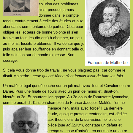
solution des problèmes
n'est presque jamais
donnée dans le compte
rendu, contrairement à celle des études et aux
abondants commentaires de parties. Cela pour
obliger les lecteurs de bonne volonté (il s'en
trouve un tous les dix ans) à chercher, un peu
au moins, lesdits problèmes. Il va de soi que je
puis apaiser leur souffrance en donnant telle ou
telle solution sur demande expresse. Bon
courage.
Si cela vous donne trop de travail, ne vous plaignez pas, car comme le
disait Malherbe :
ceux qui ont tâche n'ont jamais loisir de faire les fols.
Un matériel égal qui débouche sur un joli mat avec Tour et Cavalier contre
Dame. Puis une finale de Tours avec un pion de moins et, dirait-on,
bientôt un 2e. Et pourtant l'on gagne. Au 2e coup de l'amusette lyonnaise,
comme aurait dit l'ancien champion de France Jacques Maklès, "on ne
menace rien, mais avec force" !
La dernière
étude, quoique presque centenaire, est dédiée
aux théoriciens de la
correction
noire : une
pièce joue
ad libitum
, constate un défaut et
corrige
sa case d'arrivée, en constate un autre