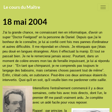
Le cours du Maître
18 mai 2004
J'ai la grande chance, ne connaissant rien en informatique, d'avoir un
super "Doctor Feelgood" en la personne de Daniel. Depuis que j'ai le
bonheur de le connaître, je lui ai confié cent fois mes pannes d'ordinateur
et autres difficultés. Il me répondait en chinois. Je rétorquais que j'étais
peu doué en langues étrangères. Alors il effectuait la manip. Et tout se
passait bien. Je ne le remercierai jamais assez. Pourtant, dans un
moment de colère envers mon tas de ferraille impuissant, je lui ai répondu
un jour : "En tant que chimpanzé, je ne comprends pas toujours le
langage des babouins, mais certaines choses passent tout de même".
Enfin, c'était cela, en
substance
. Peut-être ces deux animaux étaient-ils
intervertis. Quoi qu'il en soit, qu'il veuille bien me pardonner cette
saillie
.
Intensifions l'entraînement commencé il y a deux
semaines, cette fois avec trois directs, dont l'un, le
premier 4# me paraît vraiment ardu. Je complète
avec un aidé facile pour vous reposer.
Rappel : par principe, la