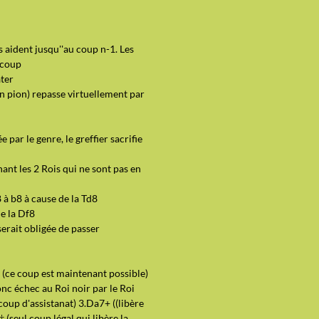
 aident jusqu''au coup n-1. Les
 coup
ater
 pion) repasse virtuellement par
par le genre, le greffier sacrifie
nant les 2 Rois qui ne sont pas en
à b8 à cause de la Td8
e la Df8
erait obligée de passer
2 (ce coup est maintenant possible)
donc échec au Roi noir par le Roi
 coup d'assistanat) 3.Da7+ ((libère
 (seul coup légal qui libère la