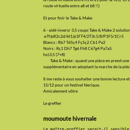
route virtuelle entre a8 et b8 !!)
Et pour finir le Take & Make
6 - aidé-inversr 3,5 coups Take & Make 2 solutio
e7f/pR2c2d/6t1/p1FT4/2T3c1/8/P1F5/1Cr5
Blancs : Rb7 Td5ç4 Fç5ç2 Cb1 Pa2
Noirs : Rç1 Dh7 Tg6 Fh8 Cé7g4 Pa7a5
hs‡3,5 (7+8)
Take & Make : quand une pièce en prend une au
supplémentaire en adoptant la marche de la pièc
Il me reste à vous souhaiter une bonne lecture e
15/12 pour un festival féerique.
Amicalement vôtre
Le greffier
moumoute hivernale
Le maître-greffier serait-il sensible