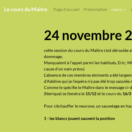
Le cours du Maître
Page d'accueil
Présentation
cours
24 novembre 
cette session du cours du Maître s'est déroulée a
dommage.
Manquaient à l'appel parmi les habitués, Eric; Mi
cause d'un nain prévu)
L'absence de ces membres éminents a été largem
d'Adeline qui je l'espère n'a pas été trop saoulée 
Comme le spécifie le Maître dans le message ci-
(féerique) se tiendra le
15/12
et le cours du
16/3 
Pour s'échauffer le neurone, un sauvetage en ha
1 - les blancs jouent sauvent la position