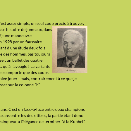
'est assez simple, un seul coup précis à trouver,
euse histoire de jumeaux, dans
i !) une manoeuvre
n 1998 par un faussaire
nant d'une étude deux fois
ue des hommes, pas toujours
ser, un ballet des quatre
.. qu'à l'aveugle ! La variante
e) ne comporte que des coups
doive jouer ; mais, contrairement à ce que je
asser sur la colonne "h".
gt ans. C'est un face-à-face entre deux champions
 ans entre les deux titres, la partie étant donc
 vainqueur a l'élégance de terminer "à la Kubbel".