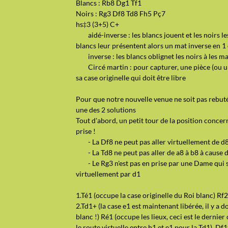
Blancs : Rb8 Dg1 Tf1
Noirs : Rg3 Df8 Td8 Fh5 Pç7
hs‡3 (3+5) C+
aidé-inverse : les blancs jouent et les noirs les
blancs leur présentent alors un mat inverse en 1
inverse : les blancs oblignet les noirs à les m
Circé martin : pour capturer, une pièce (ou un
sa case originelle qui doit être libre
Pour que notre nouvelle venue ne soit pas rebutée 
une des 2 solutions
Tout d'abord, un petit tour de la position concer
prise !
- La Df8 ne peut pas aller virtuellement de d8 
- La Td8 ne peut pas aller de a8 à b8 à cause d
- Le Rg3 n'est pas en prise par une Dame qui s
virtuellement par d1
1.Té1 (occupe la case originelle du Roi blanc) Rf
2.Td1+ (la case e1 est maintenant libérée, il y a 
blanc !) Ré1 (occupe les lieux, ceci est le dernier
le route virtuelle entre h1 et e1 pour la Td1) Df1‡