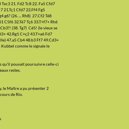
 Txc3 21. Fd2 Tc8 22. Fa5 Cfd7
Tç7 21.Tç1 Cfd7 22.Ff4 Fg5
g6? (26. ... Rh8) 27.Cf2 Té8
é1 C5f6 32.Té7 Tç6 33.T×f7+ Rh6
b3?! (38. Tg7) Cé5! (le vieux se
Cé3+ 42.Rg1 C×ç2 43.T×a6 Fd7
ulle) 47.a5 Cb4 48.b3 Ff7 49.Cd3+
a Kubbel comme le signale le
s qu'il pouvait poursuivre celle-ci
eaux restes.
y, le Maître a pu présenter 2
cours de Rio.
s