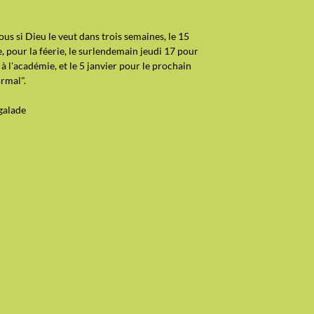
us si Dieu le veut dans trois semaines, le 15
 pour la féerie, le surlendemain jeudi 17 pour
 à l'académie, et le 5 janvier pour le prochain
rmal".
galade