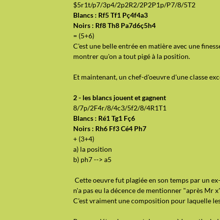
$5r1t/p7/3p4/2p2R2/2P2P1p/P7/8/5T2
Blancs : Rf5 Tf1 Pç4f4a3
Noirs : Rf8 Th8 Pa7d6ç5h4
= (5+6)
C'est une belle entrée en matière avec une fines
montrer qu'on a tout pigé à la position.
Et maintenant, un chef-d'oeuvre d'une classe exc
2 - les blancs jouent et gagnent
8/7p/2F4r/8/4c3/5f2/8/4R1T1
Blancs : Ré1 Tg1 Fç6
Noirs : Rh6 Ff3 Cé4 Ph7
+ (3+4)
a) la position
b) ph7 --> a5
Cette oeuvre fut plagiée en son temps par un e
n'a pas eu la décence de mentionner "après Mr x
C'est vraiment une composition pour laquelle les