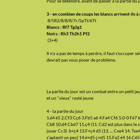
Pour se détendre, avant de passer à la partie du 
3 - en combien de coups les blancs arrivent-ils à
8/5R2/8/8/8/7r/5pTt/6Tt
Blancs : Rf7 Tg2g1
Noirs : Rh3 Th2h1 Pf2
(3+4)
Il n'y a pas de temps à perdre, il faut s'occuper 
devrait pas vous poser de problème.
La partie du jour est un combat entre un petit je
et un "vieux" resté jeune
4 - la partie du jour
1.é4 é5 2.Cf3 Cç6 3.Fb5 a6 4.Fa4 Cf6 5.0-0 Fé7 6
Cb8 10.d4 Cbd7 11.ç4 (11. Cd2 est plus dans le s
jouer Cc3) b×ç4 13.F×ç4 d5 (13. ... Cxe4 14. Txe
s'aplanit un peu) 14.é×d5 ç×d5 15.Fa2 é4 16.Cé