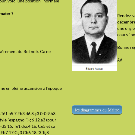
jour, voici une position "normale"
 mater ?
Rendez-vo
décembre,
une orgie
cours "no
Bonne ré
sévèrement du Roi noir. Ca ne
AV
une en pleine ascension à l'époque
les diagrammes du Maître
.Té1 b5 7.Fb3 d6 8.ç3 0-0 9.h3
tyle "espagnol") ç6 12.a3 (pour
4 d5 15. Te1 dxc4 16. Ce5 et ça
5 Fb7 17.Cç3 Cb6 18.f3 Tç8