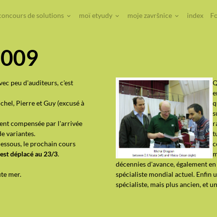
concours de solutions
moï etyudy
moje završnice
index
Fo
2009
vec peu d'auditeurs, c'est
Q
e
chel, Pierre et Guy (excusé à
q
s
ent compensée par l'arrivée
r
de variantes.
t
dessous, le prochain cours
c
est déplacé au 23/3
.
m
décennies d'avance, également en
ute mer.
spécialiste mondial actuel. Enfin 
spécialiste, mais plus ancien, et un