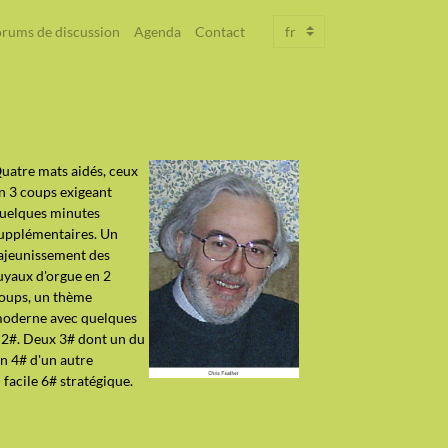
rums de discussion
Agenda
Contact
uatre mats aidés, ceux
n 3 coups exigeant
uelques minutes
upplémentaires. Un
ajeunissement des
uyaux d'orgue en 2
oups, un thème
oderne avec quelques
 2#. Deux 3# dont un du
un 4# d'un autre
 facile 6# stratégique.