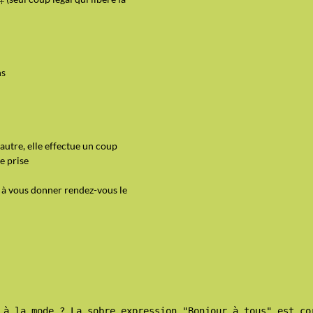
ns
tre, elle effectue un coup
e prise
t à vous donner rendez-vous le
 à la mode ? La sobre expression "Bonjour à tous" est co