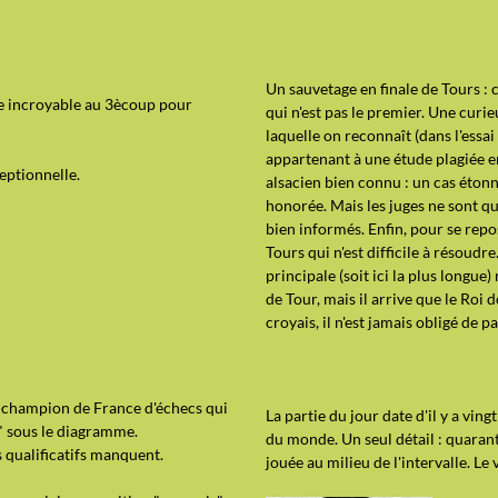
Un sauvetage en finale de Tours : c
se incroyable au 3ècoup pour
qui
n'est pas le premier. Une curi
laquelle on reconnaît (dans l'essa
appartenant à une étude plagiée e
eptionnelle.
alsacien bien connu : un cas éton
honorée. Mais les juges ne sont q
bien informés. Enfin, pour se repo
Tours qui n'est difficile à résoudre.
principale (soit ici la plus longu
de Tour, mais il arrive que le Roi 
croyais, il n'est jamais obligé de p
x-champion de France d'échecs qui
La partie du jour date d'il y a vin
" sous le diagramme.
du monde. Un seul détail : quarante
 qualificatifs manquent.
jouée au milieu de l'intervalle. Le