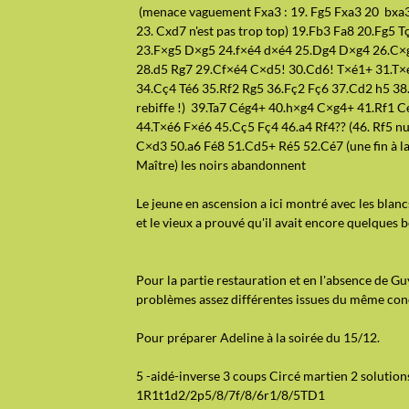
(menace vaguement Fxa3 : 19. Fg5 Fxa3 20 bxa3
23. Cxd7 n'est pas trop top) 19.Fb3 Fa8 20.Fg5 
23.F×g5 D×g5 24.f×é4 d×é4 25.Dg4 D×g4 26.C×g4 
28.d5 Rg7 29.Cf×é4 C×d5! 30.Cd6! T×é1+ 31.T×
34.Cç4 Té6 35.Rf2 Rg5 36.Fç2 Fç6 37.Cd2 h5 38.C
rebiffe !) 39.Ta7 Cég4+ 40.h×g4 C×g4+ 41.Rf1 
44.T×é6 F×é6 45.Cç5 Fç4 46.a4 Rf4?? (46. Rf5 n
C×d3 50.a6 Fé8 51.Cd5+ Ré5 52.Cé7 (une fin à l
Maître) les noirs abandonnent
Le jeune en ascension a ici montré avec les blanc
et le vieux a prouvé qu'il avait encore quelques b
Pour la partie restauration et en l'absence de Gu
problèmes assez différentes issues du même con
Pour préparer Adeline à la soirée du 15/12.
5 -aidé-inverse 3 coups Circé martien 2 solution
1R1t1d2/2p5/8/7f/8/6r1/8/5TD1