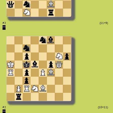
#2
(11+9)
***
#2
(10+11)
***