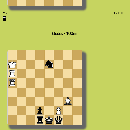
#3
(12+10)
***
Etudes - 100mn