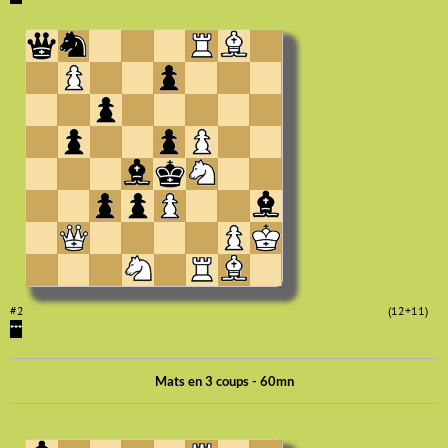
#2
(12+11)
***
Mats en 3 coups - 60mn