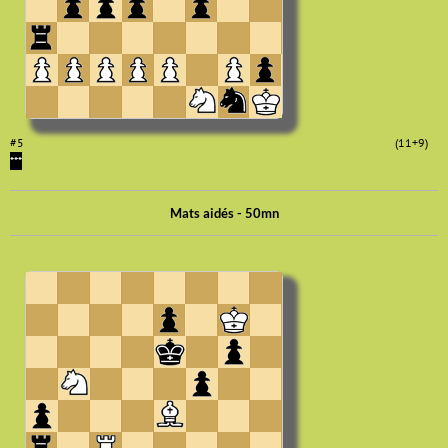
#5
(11+9)
***
Mats aidés - 50mn