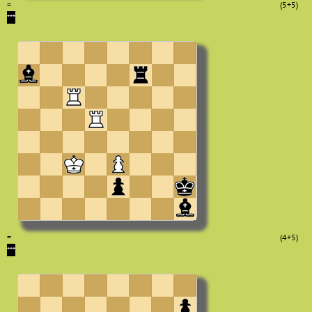
=
(5+5)
***
=
(4+5)
***