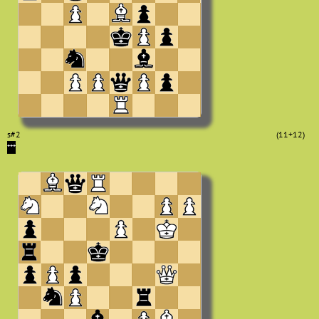
s#2
(11+12)
***