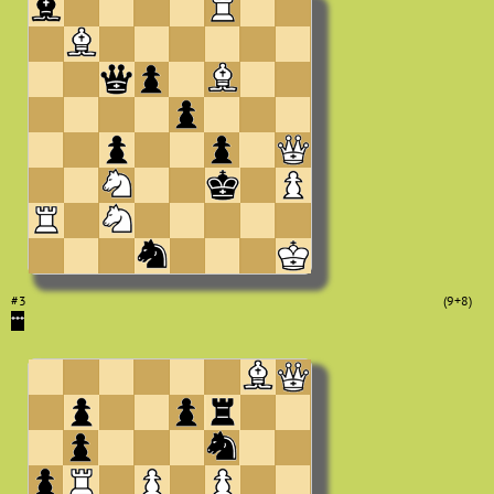
#3
(9+8)
***