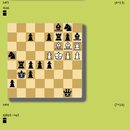
h#3
(4+13)
4sol.
***
h#4
(7+16)
b)Rb3-->a3
***