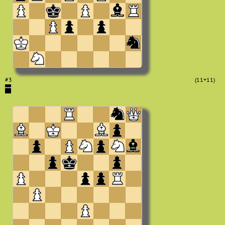
#3
(11+11)
***