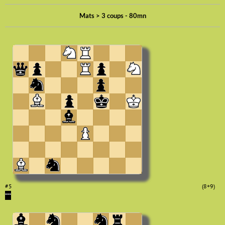
Mats > 3 coups - 80mn
#5
(8+9)
***