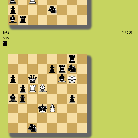
h#2
(4+10)
5sol.
***