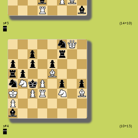
s#3
(14+10)
***
s#4
(10+13)
***