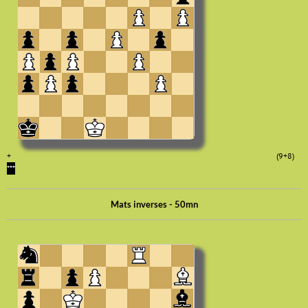
+
(9+8)
***
Mats inverses - 50mn