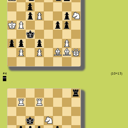
#4
(10+13)
***