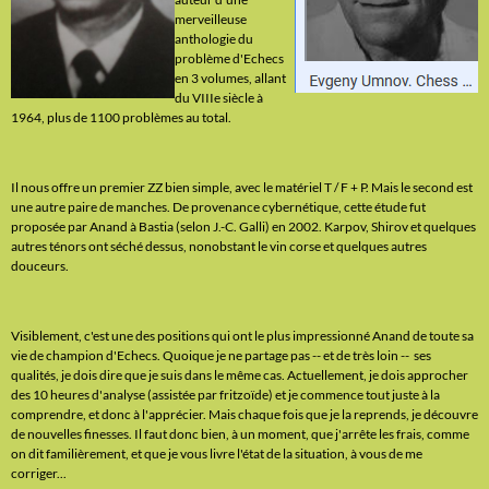
merveilleuse
anthologie du
problème d'Echecs
en 3 volumes, allant
du VIIIe siècle à
1964, plus de 1100 problèmes au total.
Il nous offre un premier ZZ bien simple, avec le matériel T / F + P. Mais le second est
une autre paire de manches. De provenance cybernétique, cette étude fut
proposée par Anand à Bastia (selon J.-C. Galli) en 2002. Karpov, Shirov et quelques
autres ténors ont séché dessus, nonobstant le vin corse et quelques autres
douceurs.
Visiblement, c'est une des positions qui ont le plus impressionné Anand de toute sa
vie de champion d'Echecs. Quoique je ne partage pas -- et de très loin -- ses
qualités, je dois dire que je suis dans le même cas. Actuellement, je dois approcher
des 10 heures d'analyse (assistée par fritzoïde) et je commence tout juste à la
comprendre, et donc à l'apprécier. Mais chaque fois que je la reprends, je découvre
de nouvelles finesses. Il faut donc bien, à un moment, que j'arrête les frais, comme
on dit familièrement, et que je vous livre l'état de la situation, à vous de me
corriger...