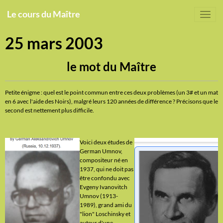
Le cours du Maître
25 mars 2003
le mot du Maître
Petite énigme : quel est le point commun entre ces deux problèmes (un 3# et un mat
en 6 avec l'aide des Noirs), malgré leurs 120 années de différence ? Précisons que le
second est nettement plus difficile.
Voici deux études de
German Umnov,
compositeur né en
1937, qui ne doit pas
être confondu avec
Evgeny Ivanovitch
Umnov (1913-
1989), grand ami du
"lion" Loschinsky et
auteur d'une