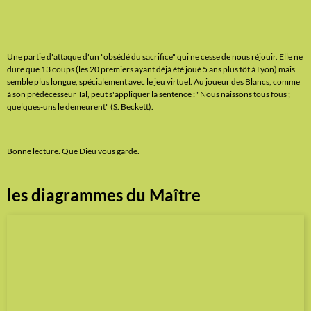
Une partie d'attaque d'un "obsédé du sacrifice" qui ne cesse de nous réjouir. Elle ne
dure que 13 coups (les 20 premiers ayant déjà été joué 5 ans plus tôt à Lyon) mais
semble plus longue, spécialement avec le jeu virtuel. Au joueur des Blancs, comme
à son prédécesseur Tal, peut s'appliquer la sentence : "Nous naissons tous fous ;
quelques-uns le demeurent" (S. Beckett).
Bonne lecture. Que Dieu vous garde.
les diagrammes du Maître