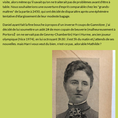
visite, alors même qu'il savait qu'on ne traiterait pas de problèmes avant d'être à
table. Nous souhaiterions une ouverture d'esprit comparable chez les "grands-
maîtres" de la partie à 2450, qui ont décidé de disparaître après une éphémère
tentative d'élargissement de leur modeste bagage.
Daniel ayant fait la fine bouche à propos d'un inverse 9 coups de Gamnitzer, j'ai
décidé de lui soumettre un aidé 2# de mon copain de beuverie (malheureusement à
ž
Portoro
on ne servait pas de Gevrey-Chambertin) Harri Hurme, ancien joueur
olympique (Nice 1974), en lui octroyant 3h30 ; il est 5h du matin et j'attends de ses
nouvelles. mais Harri vous veut du bien, n'est-ce pas, adorable Mathilde ?