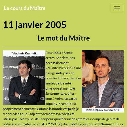
Le cours du Maître
11 janvier 2005
Le mot du Maître
Pour 2005 ? Santé,
certes. Sobriété, pas
nécessairement.
Réussite, bien sûr. Et une
plus grande passion
pour les Echecs, dans les
limites de la santé
physique et mentale.
Santé mentale, dites-
vous ? Voire. La partie
Topalov-Kramnik est
proprement démente ! Comme le monde est petit, je
me souviens que l'adjectif "dément" avait déjà été
utilisé par Thierry Le Gleuher pour qualifier un des premiers "coups de génie" de
notre grand-maître national (à 2750 Elo) du problème, qui nous fit l'honneur de sa