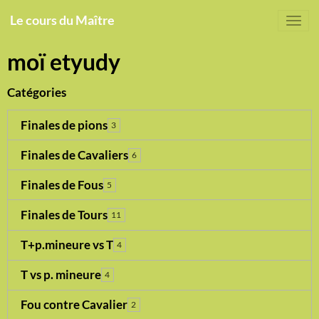
Le cours du Maître
moï etyudy
Catégories
Finales de pions
3
Finales de Cavaliers
6
Finales de Fous
5
Finales de Tours
11
T+p.mineure vs T
4
T vs p. mineure
4
Fou contre Cavalier
2