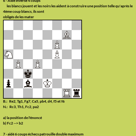
6 - Aidé inverse 4 coups
les blancs jouent et les noirs les aident à construire une position telle qu'après le
4ème coup blancs, ils sont
obligés de les mater
B.: Re2, Tg1, Fg7, Ca5, pb4, d4, f5 et f6
N.: Rc3, Th1, Fc2, pa2
a) la position de l'énoncé
b) Fc2 --> b2
7 - aidé 6 coups échecs patrouille double maximum