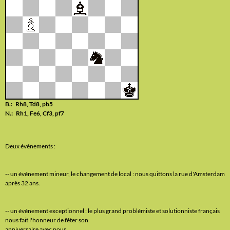
B.: Rh8, Td8, pb5
N.: Rh1, Fe6, Cf3, pf7
Deux événements :
-- un événement mineur, le changement de local : nous quittons la rue d'Amsterdam
après 32 ans.
-- un événement exceptionnel : le plus grand problémiste et solutionniste français
nous fait l'honneur de fêter son
anniversaire avec nous.