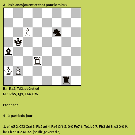
3 - les blancs jouent et font pour le mieux
B.: Ra2, Td3, pb2 et c6
N.: Rb5, Tg1, Fa4, Cf6
Etonnant
4 - la partie du jour
1. e4 e5 2. Cf3 Cc6 3. Fb5 a6 4. Fa4 Cf6 5. 0-0 Fe7 6. Te1 b5 7. Fb3 d6 8. c3 0-0 9.
h3 Fb7 10. d4 Ca5
(se dirige vers d7,