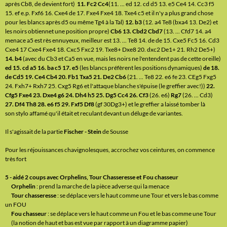
après Cb8, de devient fort)
11. Fc2 Cc4
(11. ... ed 12. cd d5 13. e5 Ce4 14. Cc3 f5
15. ef e.p. Fxf6 16. Cxe4 de 17. Fxe4 Fxe4 18. Txe4 c5 et il n'y a plus grand chose
pour les blancs après d5 ou même Tg4 à la Tal)
12. b3
(12. a4 Te8 (bxa4 13. De2) et
les noirs obtiennet une position propre)
Cb6 13. Cbd2 Cbd7
(13. ... Cfd7 14. a4
menace a5 est rès ennuyeux, meilleur est 13. ... Te8 14. de de 15. Cxe5 Fc5 16. Cd3
Cxe4 17 Cxe4 Fxe4 18. Cxc5 Fxc2 19. Txe8+ Dxe8 20. dxc2 De1+ 21. Rh2 De5+)
14. b4
(avec du Cb3 et Ca5 en vue, mais les noirs ne l'entendent pas de cette oreille)
ed 15. cd a5 16. ba c5 17. e5
(les blancs préfèrent les positions dynamiques)
de 18.
de Cd5 19. Ce4 Cb4 20. Fb1 Txa5 21. De2 Cb6
(21. ... Te8 22. e6 fe 23. CEg5 Fxg5
24. Fxh7+ Rxh7 25. Cxg5 Rg6 et l'attaque blanche s'épuise (le greffier avec!))
22.
Cfg5 Fxe4 23. Dxe4 g6 24. Dh4 h5 25. Dg5
Cc4 26. Cf3
(26. e6)
Rg7
(26. ... Cd3)
27. Df4 Th8 28. e6 f5 29. Fxf5 Df8
(gf 30Dg3+) et le greffier a laissé tomber là
son stylo affamé qu'il était et reculant devant un déluge de variantes.
Il s'agissait de la partie
Fischer - Stein
de Sousse
Pour les réjouissances chavignolesques, accrochez vos ceintures, on commence
très fort
5 - aidé 2 coups avec Orphelins, Tour Chasseresse et Fou chasseur
Orphelin
: prend la marche de la pièce adverse qui la menace
Tour chasseresse
: se déplace vers le haut comme une Tour et vers le bas comme
un FOU
Fou chasseur
: se déplace vers le haut comme un Fou et le bas comme une Tour
(la notion de haut et bas est vue par rapport à un diagramme papier)