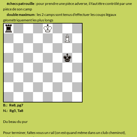
échecs patrouille
: pour prendre une pièce adverse, il faut être contrôlé par une
pièce de son camp
double maximum
: les 2 camps sont tenus d'effectuer les coups légaux
géométriquement les plus longs
B.: Re8, pg7
N.: Rg5, Ta8
Du beau du pur
Pour terminer, faîtes vous un rail (on est quand même dans un club cheminot),