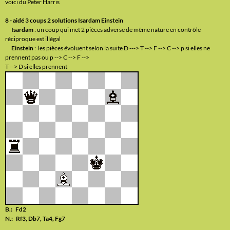
voici du Peter Harris
8 - aidé 3 coups 2 solutions Isardam Einstein
Isardam
: un coup qui met 2 pièces adverse de même nature en contrôle
réciproque est illégal
Einstein
: les pièces évoluent selon la suite D ---> T --> F --> C --> p si elles ne
prennent pas ou p --> C --> F -->
T --> D si elles prennent
B.: Fd2
N.: Rf3, Db7, Ta4, Fg7