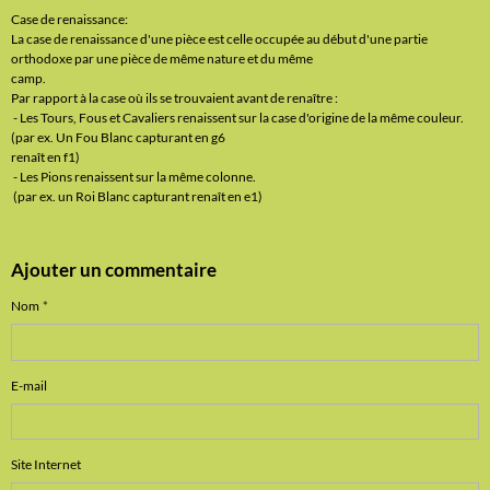
Case de renaissance:
La case de renaissance d'une pièce est celle occupée au début d'une partie
orthodoxe par une pièce de même nature et du même
camp.
Par rapport à la case où ils se trouvaient avant de renaître :
- Les Tours, Fous et Cavaliers renaissent sur la case d'origine de la même couleur.
(par ex. Un Fou Blanc capturant en g6
renaît en f1)
- Les Pions renaissent sur la même colonne.
(par ex. un Roi Blanc capturant renaît en e1)
Ajouter un commentaire
Nom
E-mail
Site Internet