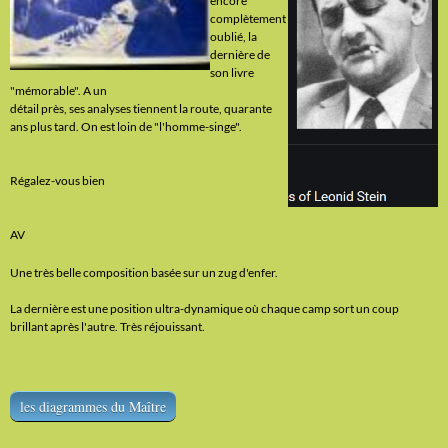
encore
complètement
oublié, la
dernière de
son livre
"mémorable". A un
détail près, ses analyses tiennent la route, quarante
ans plus tard. On est loin de "l'homme-singe".
Régalez-vous bien
AV
Une très belle composition basée sur un zug d'enfer.
La dernière est une position ultra-dynamique où chaque camp sort un coup
brillant après l'autre. Très réjouissant.
les diagrammes du Maître