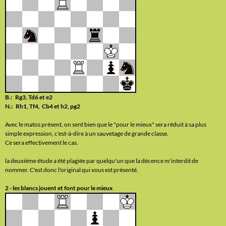
B.: Rg3, Td6 et e2
N.: Rh1, Tf4, Cb4 et h2, pg2
Avec le matos présent, on sent bien que le "pour le mieux" sera réduit à sa plus
simple expression, c'est-à-dire à un sauvetage de grande classe.
Ce sera effectivement le cas.
la deuxième étude a été plagiée par quelqu'un que la décence m'interdit de
nommer. C'est donc l'original qui vous est présenté.
2 - les blancs jouent et font pour le mieux