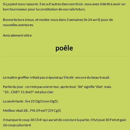
Si ça peut vous rassurer, il en a d'autres dans son tiroir, vous avez intérêt à avoir un
bon fournisseur pour la constitution de vos rails futurs.
Bonne lecture à tous, et rendez-vous dans 3 semaines (le 24 avril) pour de
nouvelles aventures.
Amicalement vôtre
poêle
Le maître-greffier n'était pas si épuisé qu'il le dit : encore du beau travail.
Partie du jour : ce n'est pas une erreur, après tout, "de" signifie "dxe", mais
"10...Cb8?! 11 dxe5" est plus clair.
La seule faute : lire 25 Dg3 (non Dg5).
Meilleur était 28...Ff6 29 exf7 (29 Cg5)
Il manque le coup 30 Ch4! qui aurait dû conclure la partie. Il fut joué 30 Fe4 et gain
26 coups plus tard.