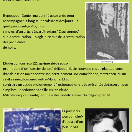
Repos pour Daniel, mais un 4# assez ardu pour
accompagner la longueur croissante des jours. Et
quelques avant-goûts, plus
simples, d'un article à paraître dans "Diagrammes"
sur la restauration. Il s'agit, bien sûr, de la restauration
des problèmes
démolis.
Etudes : un curieux ZZ, agrémenté de sous-
promotion, d'un "sorcier danois" déjà oublié. Un nouveau cas de plag..., disons,
d'anticipation malencontreuse, certainement une coïncidence, mettant en jeu un
célèbre mégalomane d'outre-Manche. Et au
contraire un cas de prolongement fructueux d'une idée présentée de façon un peu
simpliste. Je redonne par ailleurs l'étude de
Mitrofanov pour souligner une autre "indélicatesse" du mégalo précité.
La partie du
jour : un chef-
d'oeuvre d'un
joueur pas