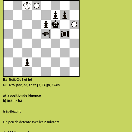
B.: Rc8, Od8 et h6
N.: Rf6, pc2, e6, f7 et g7, TCg5, FCe5
a) la position de l'énonce
b) Rf6 --> h3
très élégant
Un peu de détente avec les 2 suivants