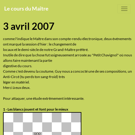
Le cours du Maître
3 avril 2007
comme l'indique le Maître dans son compte-rendu électronique, deux événements
ont marqué la session d'hier : le changement de
locaux et le demi-siècle de notre Grand-Maître préféré.
Inutile de dire que la chose fut soigneusement arrosée au "Petit Chavignol" où nous
allons faire maintenant la partie
digestive du cours.
Comme c'est devenu la coutume, Guy nous a concocté une de ses compositions, un
Anti-Circé (tu perds ton sang-froid) très
léger en matériel.
Merci à eux deux.
Pour attaquer, une étude extrêmement intéressante.
1 - Les blancs jouent et font pour le mieux