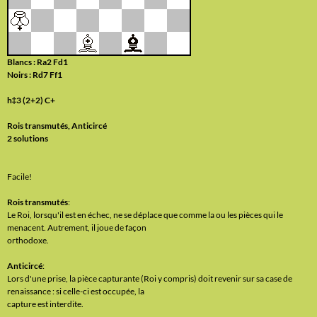
Blancs : Ra2 Fd1
Noirs : Rd7 Ff1
h‡3 (2+2) C+
Rois transmutés, Anticircé
2 solutions
Facile!
Rois transmutés
:
Le Roi, lorsqu'il est en échec, ne se déplace que comme la ou les pièces qui le
menacent. Autrement, il joue de façon
orthodoxe.
Anticircé
:
Lors d'une prise, la pièce capturante (Roi y compris) doit revenir sur sa case de
renaissance : si celle-ci est occupée, la
capture est interdite.